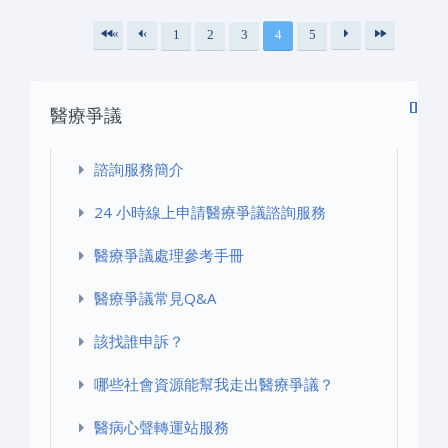
«
‹
1
2
3
4
5
頁面
第
上
下
最
一
一
一
後
醫療爭議
頁
頁
頁
一
›
頁
»
諮詢服務簡介
24 小時線上申請醫療爭議諮詢服務
醫療爭議處理參考手冊
醫療爭議常見Q&A
該找誰申訴？
哪些社會資源能幫我走出醫療爭議？
醫病心聲轉運站服務