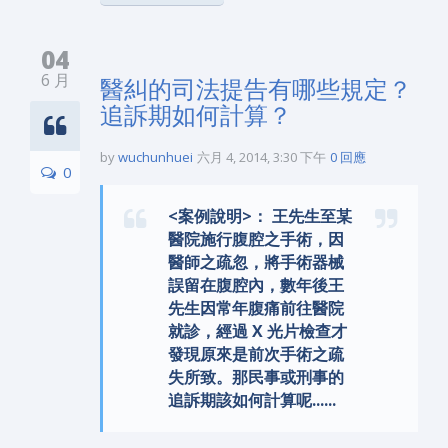
04
6 月
醫糾的司法提告有哪些規定？
追訴期如何計算？
by
wuchunhuei
六月 4, 2014, 3:30 下午
0 回應
0
<案例說明>： 王先生至某
醫院施行腹腔之手術，因
醫師之疏忽，將手術器械
誤留在腹腔內，數年後王
先生因常年腹痛前往醫院
就診，經過 X 光片檢查才
發現原來是前次手術之疏
失所致。那民事或刑事的
追訴期該如何計算呢......