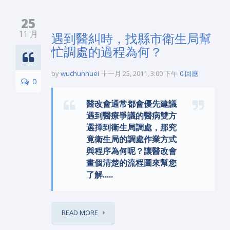
25
11 月
遇到醫糾時，找縣市衛生局幫
忙調處的過程為何？
by
wuchunhuei
十一月 25, 2011, 3:00 下午
0 回應
0
醫改會通常都會優先建議
遇到醫療爭議的醫病雙方
選擇到衛生局調處，那究
竟衛生局的調處作業方式
與程序為何呢？讓醫改會
畫個清楚的流程圖來幫您
了解.....
READ MORE