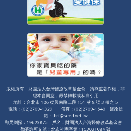
版權所有 財團法人台灣醫療改革基金會 請尊重著作權，非
經本會同意，嚴禁轉載或私自引用
地址：台北市 106 復興南路二段 151 巷 8 號 3 樓之 5
電話：(02)2709-1329 傳真：(02)2709-1540 醫改信
箱：thrf@seed.net.tw
郵局劃撥：19623875 戶名：財團法人台灣醫療改革基金會
勸募許可文號：北市社團字第 1153031084 號