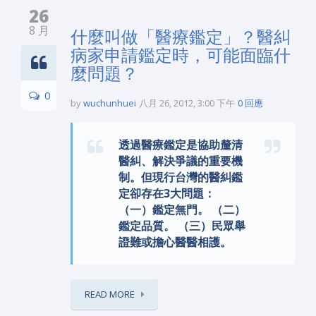
26
8 月
什麼叫做「醫療鑑定」？醫糾
病家申請鑑定時，可能面臨什
麼問題？
0
by
wuchunhuei
八月 26, 2012, 3:00 下午
0 回應
透過醫療鑑定是協助釐清
醫糾、解決爭議的重要機
制。但現行台灣的醫糾鑑
定卻存在3大問題：
（一）鑑定無門。 （二）
鑑定品質。 （三）民眾舉
證難或擔心醫醫相護。
READ MORE