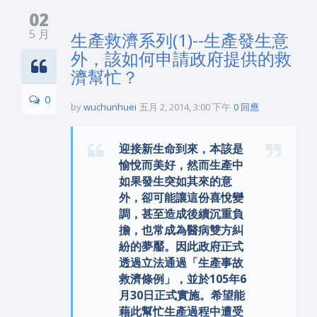
02
5 月
生產救濟系列(1)--生產發生意
外，該如何申請政府提供的救
濟幫忙？
0
by
wuchunhuei
五月 2, 2014, 3:00 下午
0 回應
迎接新生命到來，本該是
愉悅而美好，然而生產中
如果發生突如其來的意
外，卻可能讓這份喜悅變
調，甚至造成後續沉重負
擔，也常成為醫病雙方糾
紛的夢靨。因此政府正式
透過立法通過「生產事故
救濟條例」，並於105年6
月30日正式實施。希望能
藉此幫忙生產過程中遭受