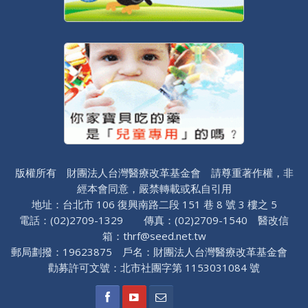
版權所有 財團法人台灣醫療改革基金會 請尊重著作權，非
經本會同意，嚴禁轉載或私自引用
地址：台北市 106 復興南路二段 151 巷 8 號 3 樓之 5
電話：(02)2709-1329 傳真：(02)2709-1540 醫改信
箱：thrf@seed.net.tw
郵局劃撥：19623875 戶名：財團法人台灣醫療改革基金會
勸募許可文號：北市社團字第 1153031084 號