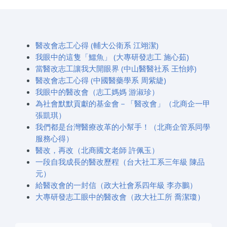
醫改會志工心得 (輔大公衛系 江翊潔)
我眼中的這隻「鱷魚」 (大專研發志工 施心茹)
當醫改志工讓我大開眼界 (中山醫醫社系 王怡婷)
醫改會志工心得 (中國醫藥學系 周紫緁)
我眼中的醫改會（志工媽媽 游淑珍）
為社會默默貢獻的基金會－「醫改會」（北商企一甲
張凱琪）
我們都是台灣醫療改革的小幫手！（北商企管系同學
服務心得）
醫改，再改（北商國文老師 許佩玉）
一段自我成長的醫改歷程（台大社工系三年級 陳品
元）
給醫改會的一封信（政大社會系四年級 李亦鵬）
大專研發志工眼中的醫改會（政大社工所 喬潔瓊）