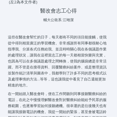
(左2為本文作者)
醫改會志工心得
輔大公衛系 江翊潔
這些在醫改會幫忙的日子，每天都有不同的項目能接觸，使我
從中得到相當廣泛的學習機會。非常感謝所有同事都很耐心地
指導我、分派各式任務給我、並且時時關心我在各個議題作業
的處理狀況，讓我在這裡當志工的每一天都相當快樂與充實，
也因為可以在多個議題處理之間轉換，使我的腦袋總是非常活
躍。而不管是在搜尋資料、回覆醫療糾紛案件、或是整理資訊
並製作統計清單與圖表中，我都學到了許多不同的思考模式以
及處理事情的方法…等等，這也讓我從中看見了自己還能更加
精進的地方。
在一開始踏入醫改會時，便在工作間聽到同事接聽醫療糾紛的
電話，在此之中慢慢理解醫改會對於醫療糾紛能給予民眾的服
務範圍，也逐漸學習如何接聽總機。很幸運的是往後幾天也有
能讓我接聽電話的機會。我從一開始的緊張，甚至會被電話鈴