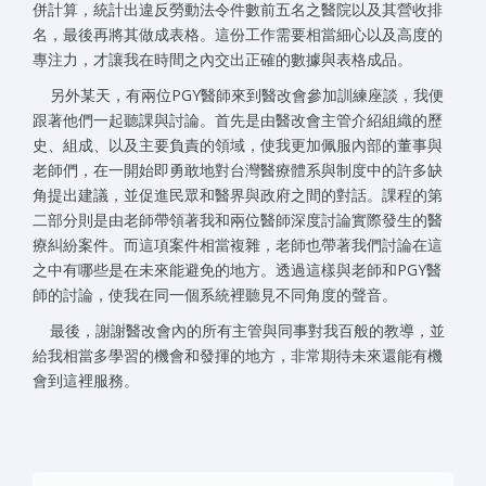
併計算，統計出違反勞動法令件數前五名之醫院以及其營收排
名，最後再將其做成表格。這份工作需要相當細心以及高度的
專注力，才讓我在時間之內交出正確的數據與表格成品。
另外某天，有兩位PGY醫師來到醫改會參加訓練座談，我便
跟著他們一起聽課與討論。首先是由醫改會主管介紹組織的歷
史、組成、以及主要負責的領域，使我更加佩服內部的董事與
老師們，在一開始即勇敢地對台灣醫療體系與制度中的許多缺
角提出建議，並促進民眾和醫界與政府之間的對話。課程的第
二部分則是由老師帶領著我和兩位醫師深度討論實際發生的醫
療糾紛案件。而這項案件相當複雜，老師也帶著我們討論在這
之中有哪些是在未來能避免的地方。透過這樣與老師和PGY醫
師的討論，使我在同一個系統裡聽見不同角度的聲音。
最後，謝謝醫改會內的所有主管與同事對我百般的教導，並
給我相當多學習的機會和發揮的地方，非常期待未來還能有機
會到這裡服務。