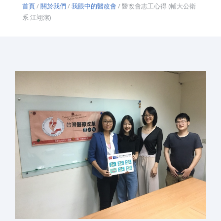
首頁
/
關於我們
/
我眼中的醫改會
/ 醫改會志工心得 (輔大公衛
系 江翊潔)