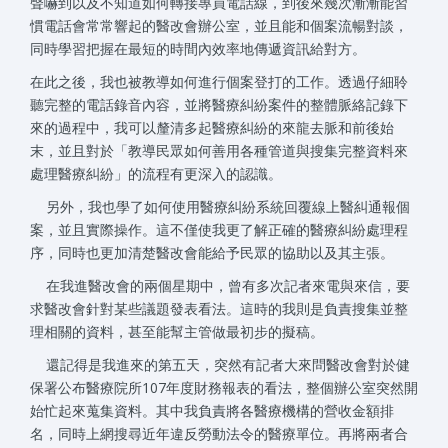
聲嚇到以及不知道如何轉接專員電話線，到後來幾次漸漸能習
慣電話會常常響起的醫改會辦公室，並且能和個案流暢對談，
同時學習把握在最短的時間內效率地傳遞資訊給對方。
在此之後，我也被教導如何進行個案登打的工作。透過仔細聆
聽完整的電話錄音內容，並將醫療糾紛案件的整體脈絡記錄下
來的過程中，我可以釐清多起醫療糾紛的來龍去脈和前後始
末，並且對於「教導民眾如何善用各種管道與搜集完整資料來
處理醫療糾紛」的流程有更深入的認識。
另外，我也學了如何使用醫療糾紛系統回覆線上醫糾通報個
案，並且實際操作。這不僅使我更了解正確的醫療糾紛處理程
序，同時也更加清楚醫改會能給予民眾的協助以及其主張。
在我進醫改會的兩個星期中，曾有多次記者來電與來信，要
求醫改會針對某些議題發表看法。這時的我則是負責搜集並整
理相關的資料，甚至能幫主管做最初步的擬稿。
還記得是我進來的第五天，突然有記者大來問醫改會對於健
保署公布醫療院所107年度財務報表的看法，整個辦公室突然開
始忙起來蒐集資料。其中我負責將各醫療機構的營收金額排
名，同時上網搜尋近年違反勞動法令的醫療單位。再將兩者合