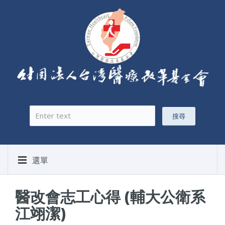
搜尋
搜尋表單
選單
醫改會志工心得 (輔大公衛系
江翊潔)