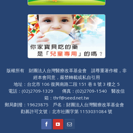
版權所有 財團法人台灣醫療改革基金會 請尊重著作權，非
經本會同意，嚴禁轉載或私自引用
地址：台北市 106 復興南路二段 151 巷 8 號 3 樓之 5
電話：(02)2709-1329 傳真：(02)2709-1540 醫改信
箱：thrf@seed.net.tw
郵局劃撥：19623875 戶名：財團法人台灣醫療改革基金會
勸募許可文號：北市社團字第 1153031084 號