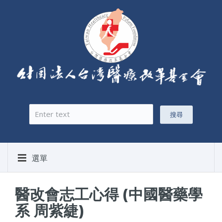
搜尋
搜尋表單
選單
醫改會志工心得 (中國醫藥學
系 周紫緁)