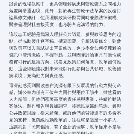
談會的現場觀察中，更具體理解病患與醫療體系之間權力
落差與溝通困境。此外，對於再生醫療子法草案的反覆討
論與條文修訂，使我理解政策研擬需同時兼顧法律架構、
醫療倫理與社會接受度，也考驗各處溝通的能力。
這段志工經驗是我深入理解公共議題、參與政策思考的起
點。從協助製作逐字稿、撰寫回覆、分析法案條文，到參
與政策座談與嘗試提出草案修改，逐步學會如何從龐雜的
資訊中釐清脈絡，掌握爭點，並與團隊討論更具前瞻性或
務實可行的建議方向。我看見政策如何落實、改革如何推
動，這些經驗讓我對未來能以行動參與公共領域、改善醫
病環境，充滿動力與責任感。
還深刻感受到醫改會在資源有限下所展現的行動力與使命
感。辦公室內僅有三位主力同仁與兩位工讀生，雖然看似
人力精簡，但他們憑著高度的責任感與專業，持續推動法
案修法、製作報告與數據調查、接聽民眾醫糾諮詢、參與
公共政策討論，從未鬆懈。或許他們的背後還有許多看不
見的支持，但前線推動改革的，往往就是這麼一小群人。
這讓我對「民間倡議」有了全新的理解，改革從來不是靠
人多勢眾，而是靠少數人不懈地發聲與行動。