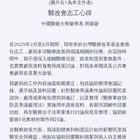
(圖片右1為本文作者)
醫改會志工心得
中國醫藥大學藥學系 周紫緁
在2025年2月至6月期間，我有幸於台灣醫療改革基金會擔
任志工，參與多項醫療政策與倡議相關的任務。在這段時
間中，我不僅深入接觸醫療法規、政策制度與實務案件，
也實際參與資料蒐整與政策討論，對我未來職涯及公共事
務參與皆具重大啟發。
我參與的工作內容涵蓋範圍廣泛，包括協助整理會議記
錄、逐字稿及資料回覆；針對醫療爭議事件協助回覆民眾
諮詢；處理成果報告撰寫與修訂，以及整理《醫療事故預
防及爭議處理法》實施周年講座資料、各縣市調解申請書
比較、再生醫療法子法草案進行討論與意見整理；協助銀
髮族E化教材的製作與討論。
在醫療政策方面，我深刻體會到制度設計如何影響民眾就
醫安全與權益，例如在協助回覆醫糾個案與病人自主權座