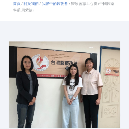
首頁
/
關於我們
/
我眼中的醫改會
/ 醫改會志工心得 (中國醫藥
學系 周紫緁)