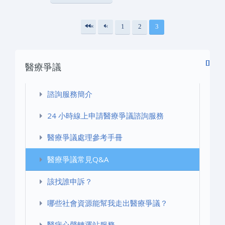
«
‹
1
2
3
頁面
第
上
一
一
醫療爭議
頁
頁
諮詢服務簡介
24 小時線上申請醫療爭議諮詢服務
醫療爭議處理參考手冊
醫療爭議常見Q&A
該找誰申訴？
哪些社會資源能幫我走出醫療爭議？
醫病心聲轉運站服務