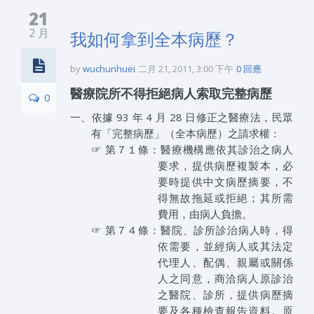
21
2 月
我如何拿到全本病歷？
by
wuchunhuei
二月 21, 2011, 3:00 下午
0 回應
醫療院所不得拒絕病人索取完整病歷
0
一、依據 93 年 4 月 28 日修正之醫療法，民眾
有「完整病歷」（全本病歷）之請求權：
☞ 第７１條：醫療機構應依其診治之病人
要求，提供病歷複製本，必
要時提供中文病歷摘要，不
得無故拖延或拒絕；其所需
費用，由病人負擔。
☞ 第７４條：醫院、診所診治病人時，得
依需要，並經病人或其法定
代理人、配偶、親屬或關係
人之同意，商洽病人原診治
之醫院、診所，提供病歷摘
要及各種檢查報告資料。原