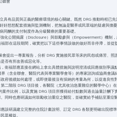
公聽會
具有品質與正義的醫療環境的核心關鍵。既然 DRG 推動時程已先
好好想想配套措施與監測機制，把無論是醫界或民眾端的疑慮與擔
病同酬的支付制度作為分級醫療的重要基礎。
開揭露（Disclosure）與鼓勵參與（Empowerment）機制
督衛福部在這段期間，確實把以下這些事情該做的做好而非停滯，並從
保會提出一專案報告，分析 DRG 實施後民眾等床的民怨或痛苦、照
務是否有所改善或惡化等。
議，衛福部應直接在網站上拿出具體措施與說明澄清或回應個別爭議
與醫界（含全聯會、醫院代表與專業醫學會等）的專家諮詢或協商會議
而政府後續如何處理，或即便最後沒有採納的考量為何，以促進良性
二階段 DRG 項目後，各醫院（尤其收治急重難症的醫學中心）在 
）的案件比例，以及實施 DRG 項目所獲得給付點數與過去論量計酬下
據。同時也應研議如何鼓勵收治重症之醫院，並確實給予補貼至重症
應該研議建立完整的住院計畫說明、訂定 DRG 各類更明確出院標
障民眾權益。