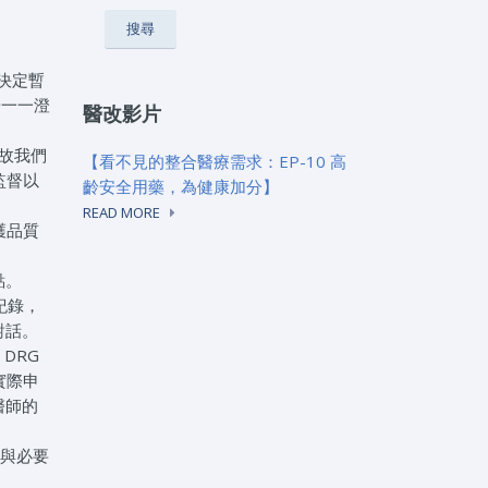
決定暫
憂一一澄
醫改影片
，故我們
【看不見的整合醫療需求：EP-10 高
監督以
齡安全用藥，為健康加分】
READ MORE
護品質
點。
紀錄，
對話。
DRG
實際申
醫師的
準與必要