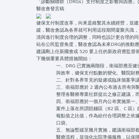
「診斷關聯群（DRGs）支付制度之影響與因應」
醫改會發言稿
健保支付制度改革，向來是維繫其永續經營，並建立
緩，醫改會認為各界就可利用這段期間凝聚共識，
清與進行制度合理的調整，同時也設計更合理的同
站在公民監督角度，醫改會認為未來DRG的推動應強化公
建議剛上任新國會或 520 要上任的新政府應監
下幾個重要具體措施開始：
一、DRG 已實施兩階段，衛福部應至健
與效率，健保支付點數的變化、醫院財
二、針對各界常見的疑慮或臨床個案爭
三、衛福部應於 2 週內公布過去所有
整理各醫療專業社群提出之修正建議，
四、衛福部應於一個月內公布實施第一、第
案件上落在所謂賠錢區（B2 區、C 區
報點值之比值，作為給付合理調整之依
口袋。
五、無論暫緩至幾月實施，建議衛福部都
醫療流程，並強化出院準備服務，以保