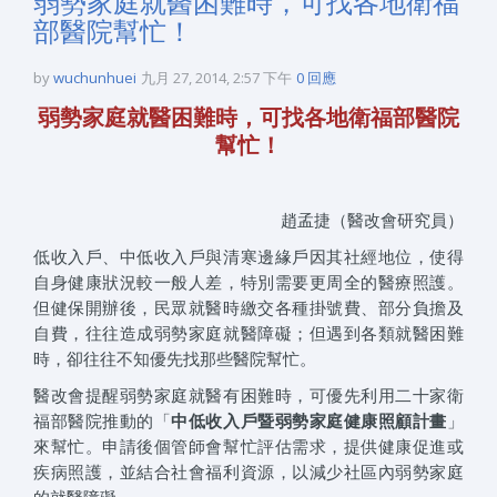
弱勢家庭就醫困難時，可找各地衛福
部醫院幫忙！
by
wuchunhuei
九月 27, 2014, 2:57 下午
0 回應
弱勢家庭就醫困難時，可找各地衛福部醫院
幫忙！
趙孟捷（醫改會研究員）
低收入戶、中低收入戶與清寒邊緣戶因其社經地位，使得
自身健康狀況較一般人差，特別需要更周全的醫療照護。
但健保開辦後，民眾就醫時繳交各種掛號費、部分負擔及
自費，往往造成弱勢家庭就醫障礙；但遇到各類就醫困難
時，卻往往不知優先找那些醫院幫忙。
醫改會提醒弱勢家庭就醫有困難時，可優先利用二十家衛
福部醫院推動的「
中低收入戶暨弱勢家庭健康照顧計畫
」
來幫忙。申請後個管師會幫忙評估需求，提供健康促進或
疾病照護，並結合社會福利資源，以減少社區內弱勢家庭
的就醫障礙。