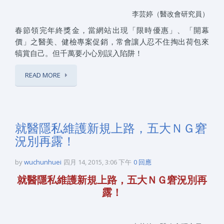
李芸婷（醫改會研究員）
春節領完年終獎金，當網站出現「限時優惠」、「開幕
價」之醫美、健檢專案促銷，常會讓人忍不住掏出荷包來
犒賞自己。但千萬要小心別誤入陷阱！
READ MORE
就醫隱私維護新規上路，五大ＮＧ窘
況別再露！
by
wuchunhuei
四月 14, 2015, 3:06 下午
0 回應
就醫隱私維護新規上路，五大ＮＧ窘況別再
露！