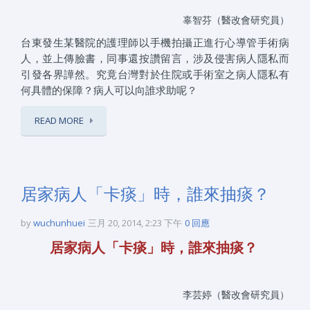
辜智芬（醫改會研究員）
台東發生某醫院的護理師以手機拍攝正進行心導管手術病
人，並上傳臉書，同事還按讚留言，涉及侵害病人隱私而
引發各界譁然。究竟台灣對於住院或手術室之病人隱私有
何具體的保障？病人可以向誰求助呢？
READ MORE
居家病人「卡痰」時，誰來抽痰？
by
wuchunhuei
三月 20, 2014, 2:23 下午
0 回應
居家病人「卡痰」時，誰來抽痰？
李芸婷（醫改會研究員）