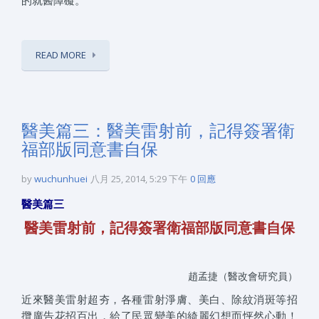
READ MORE
醫美篇三：醫美雷射前，記得簽署衛
福部版同意書自保
by
wuchunhuei
八月 25, 2014, 5:29 下午
0 回應
醫美篇三
醫美雷射前，記得簽署衛福部版同意書自保
趙孟捷（醫改會研究員）
近來醫美雷射超夯，各種雷射淨膚、美白、除紋消斑等招
攬廣告花招百出，給了民眾變美的綺麗幻想而怦然心動！