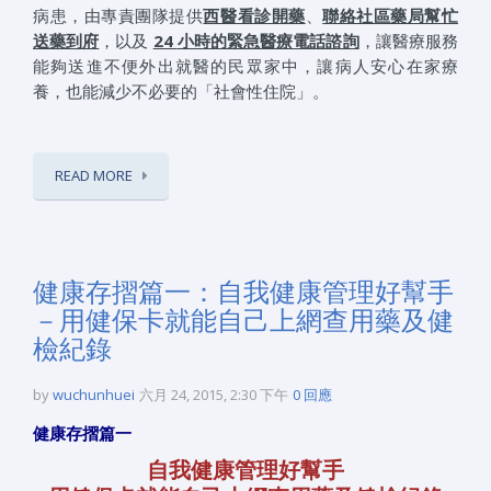
病患，由專責團隊提供
西醫看診開藥
、
聯絡社區藥局幫忙
送藥到府
，以及
24
小時的緊急醫療電話諮詢
，讓醫療服務
能夠送進不便外出就醫的民眾家中，讓病人安心在家療
養，也能減少不必要的「社會性住院」。
READ MORE
健康存摺篇一：自我健康管理好幫手
－用健保卡就能自己上網查用藥及健
檢紀錄
by
wuchunhuei
六月 24, 2015, 2:30 下午
0 回應
健康存摺篇一
自我健康管理好幫手