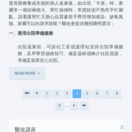
需長期療養或失能的病人返家後，如出現「卡痰」時，家
屬常一個頭兩個大。幫忙抽痰時，常因技術不熟而手忙腳
亂。請看護幫忙又擔心品質參差不齊而增加感染、缺氧風
險。家屬可以向誰求助呢？醫改會提供幾招聰明選項：
一、善用出院準備服務
出院返家前，可請社工室或護理站安排出院準備服
務，及早學習抽痰技巧、備妥器材或轉介社區資源，
準備妥當再安心出院。
READ MORE
«
‹
1
2
3
4
5
6
7
8
頁面
第
上
…
9
一
一
下
最
頁
頁
一
後
醫改講座
頁
一