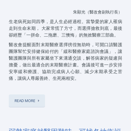
朱顯光（醫改會副執行長）
生老病死如同四季，是人生必經過程。當摯愛的家人罹病
走到生命末期， 大家常慌了方寸，而選擇搶救到底，最後
卻經歷「一拼命、二拖磨、三懊悔」的無效醫療三部曲。
醫改會提醒面對末期醫療選擇徬徨無助時，可開口請醫護
團隊幫忙安排健保給付的「緩和醫療家庭諮詢會議」，讓
醫護團隊與所有家屬坐下來溝通交談，解答病家的疑慮與
擔憂，做出最適合的末期醫療計畫。會議後可進一步安排
安寧緩和療護、協助完成病人心願、減少末期承受之苦
痛，讓病人尊嚴善終、生死兩相安。
READ MORE