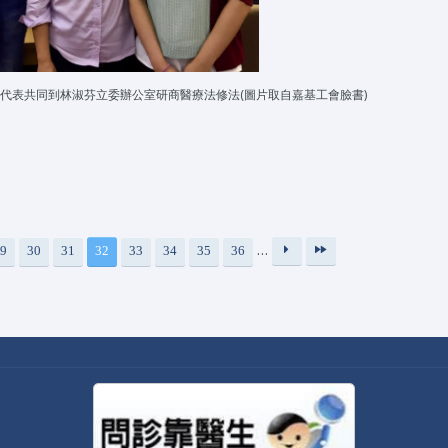
醫改會代表共同到林淑芬立委辦公室研商醫療法修法(圖片取自嘉基工會臉書)
…
9
30
31
32
33
34
35
36
下
最
一
後
頁
一
›
頁
»