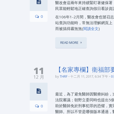
醫改會這兩年來持續緊盯著健保署
民眾能輕鬆地正確查詢假日看診資
0
在106年1-2月間，醫改會也號
站查詢功能時，常無法理解網頁上「
而被搞得霧煞煞(
閱讀全文
)
READ MORE
11
【名家專欄】衛福部要
12 月
by
THRF
十二月 11, 2017, 6:34 下午
0
最近，為了避免醫師因醫療糾紛，
法院審議；朝野立委同時也提出5
助於醫師免於刑事犯罪的恐懼，實
0
醫師。所以不管是哪個版本通過，