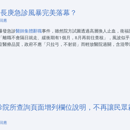
讓長庚急診風暴完美落幕？
 回應
爆發急診
醫師集體辭職
事件，雖然院方試圖透過高層換人止血，衛福
「離職不會隔日就走、緩衝期有1個月，8月再前往查核」，風波似乎
症醫療品質，政府不應「只拉弓，不射箭」而輕放醫院過關，含混帶
診院所查詢頁面增列欄位說明，不再讓民眾
 回應