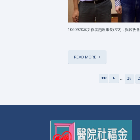
1060920本文作者趙理事長(左2)，與
READ MORE
…
«
‹
28
2
頁面
第
上
一
一
頁
頁