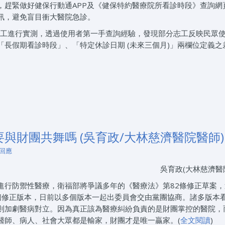
，趕緊做好健保行動通APP及《健保特約醫療院所看診時段》查詢網
訊，避免盲目衝大醫院急診。
召志工進行實測，透過使用者第一手查詢經驗，發現部分志工反映民眾
長假期看診時段」、「特定休診日期 (未來三個月)」兩欄位定義之
與財團共舞嗎 (吳育政/大林慈濟醫院醫師)
 回應
吳育政(大林慈濟醫
進行防禦性醫療，衛福部將爭議多年的《醫療法》第82條修正草案，
個修正版本，日前以多個版本一起出委員會交由黨團協商。諸多版本
則加劇醫病對立。因為真正該為醫療糾紛負責的是財團掌控的醫院，
醫師、病人、社會大眾都是輸家，財團才是唯一贏家。(
全文閱讀
)