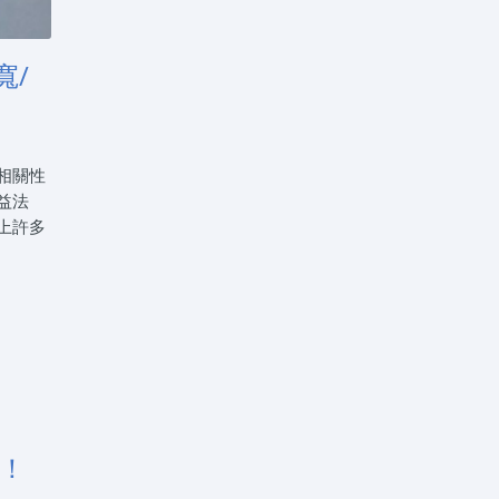
寬/
相關性
益法
上許多
！