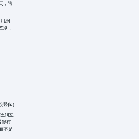
頁，讓
使用網
差別，
院醫師)
送到立
看似有
而不是