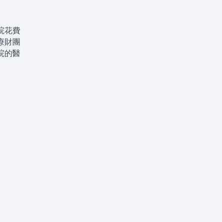
院花費
療財團
院的醫