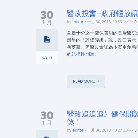
30
醫改投書--政府輕放
1 月
by
editor
一月 30, 2018, 10:59 上午
0
拿走十分之一健保費用的長庚醫院
最早的「評鑑降級」說，改口表示
兵落幕。但醫改會認為本案重創急
的
結構性問題
。
0
READ MORE
30
醫改追追追》健保開
煞！
1 月
by
editor
一月 30, 2018, 10:27 上午
0