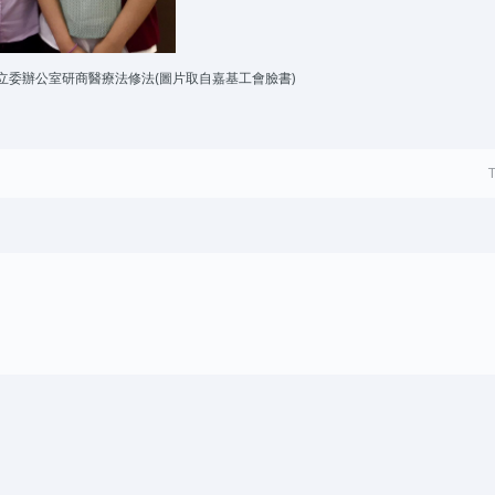
淑芬立委辦公室研商醫療法修法(圖片取自嘉基工會臉書)