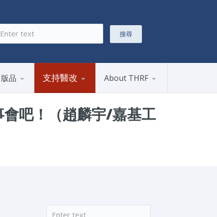
搜尋
搜尋表單
支持醫改
出版品
About THRF
事會吧！（趙麟宇/嘉基工
搜尋