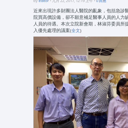
by
editor
九月 22, 2017, 12:19 上午
0 回應
近來出現許多財團法人醫院的亂象，包括急診
院買高價設備，卻不願意補足醫事人員的人力
人員的待遇。本次立院新會期，林淑芬委員所
入優先處理的議案
(
全文
)