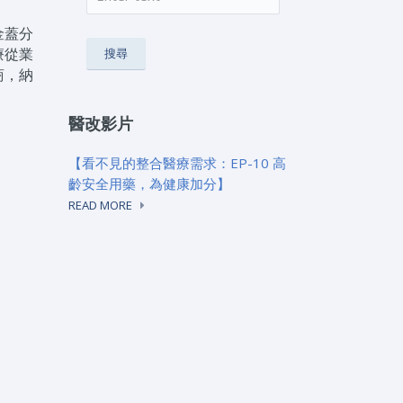
搜尋表單
金蓋分
療從業
商，納
醫改影片
【看不見的整合醫療需求：EP-10 高
齡安全用藥，為健康加分】
READ MORE