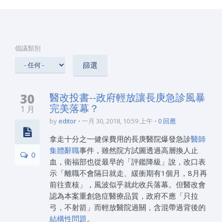
倡議類別
30
醫改投書--政府輕放讓長庚急診風暴
完美落幕？
1 月
by
editor
一月 30, 2018, 10:59 上午
0 回應
拿走十分之一健保費用的長庚醫院爆發急診
醫師
集體辭職
事件，雖然院方試圖透過高層換人止
0
血，衛福部也從最早的「評鑑降級」說，改口表
示「離職不會隔日就走、緩衝期有1個月，8月再
前往查核」，風波似乎就此收兵落幕。但醫改會
認為本案重創急症醫療品質，政府不應「只拉
弓，不射箭」而輕放醫院過關，含混帶過背後的
結構性問題
。