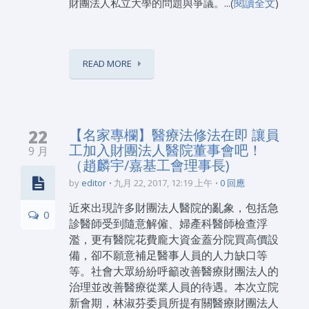
財團法人私立大學的問題與爭議。...(
閱讀全文
)
READ MORE
22
【名家專欄】醫療法修法在即 讓員
工加入財團法人醫院董事會吧！
9 月
（趙麟宇/嘉基工會理事長)
by
editor
九月 22, 2017, 12:19 上午
0 回應
近來出現許多財團法人醫院的亂象，包括急
0
診醫師受到隨意解僱、婦產科醫師檢查浮
濫，更有醫院花費龐大資金蓋分院買高價設
備，卻不願意補足醫事人員的人力缺口等
等。社會大眾紛紛呼籲改善醫療財團法人的
治理並改善醫療從業人員的待遇。本次立院
新會期，林淑芬委員所提有關醫療財團法人