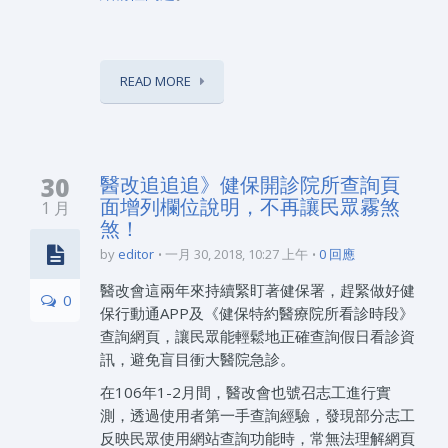
READ MORE
30
醫改追追追》健保開診院所查詢頁
面增列欄位說明，不再讓民眾霧煞
1 月
煞！
by
editor
一月 30, 2018, 10:27 上午
0 回應
醫改會這兩年來持續緊盯著健保署，趕緊做好健
0
保行動通APP及《健保特約醫療院所看診時段》
查詢網頁，讓民眾能輕鬆地正確查詢假日看診資
訊，避免盲目衝大醫院急診。
在106年1-2月間，醫改會也號召志工進行實
測，透過使用者第一手查詢經驗，發現部分志工
反映民眾使用網站查詢功能時，常無法理解網頁