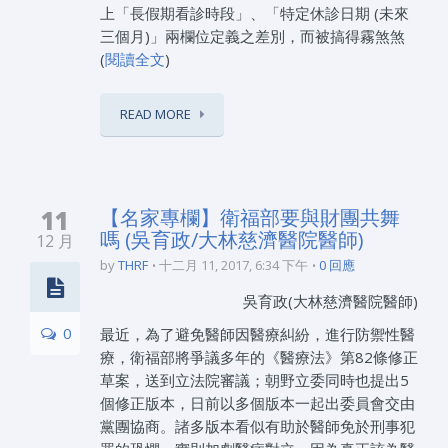
上「長假期看診時段」、「特定休診日期 (未來
三個月)」兩欄位定義之差別，而被搞得霧煞煞
(
閱讀全文
)
READ MORE
11
【名家專欄】衛福部要與財團共舞
嗎 (吳育政/大林慈濟醫院醫師)
12 月
by
THRF
十二月 11, 2017, 6:34 下午
0 回應
吳育政(大林慈濟醫院醫師)
0
最近，為了避免醫師因醫療糾紛，進行防禦性醫
療，衛福部將爭議多年的《醫療法》第82條修正
草案，送到立法院審議；朝野立委同時也提出5
個修正版本，日前以多個版本一起出委員會交由
黨團協商。諸多版本看似有助於醫師免於刑事犯