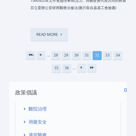
1060920本文作者趙理事長(左2)，與醫改會代表共同到林淑
芬立委辦公室研商醫療法修法(圖片取自嘉基工會臉書)
READ MORE
…
«
‹
28
29
30
31
32
33
34
頁面
第
上
…
35
36
一
一
下
最
頁
頁
一
後
政策倡議
頁
一
›
頁
»
醫院治理
用藥安全
適當醫療