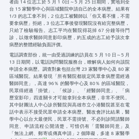
者由 14 位志工於 5 月 1 0日～5 月 25 日期間，實地到全
台 15 家醫學中心與區域醫院申請自己的全本病歷。結果有
1/3 的志工拿不到，2 位志工被醫師以「你又看不懂，不需
要拿病歷」拒絕，3 位志工事後發現醫院沒有給完整病歷，
只給了檢驗報告。志工平均在醫院得花掉 67 分鐘等待門
診，以徵求醫師同意影印病歷，約五成的志工給予該次拿
病歷的整體經驗負面評價。
電話調查部份，統一由受過訓練的訪員在 5 月 10 日～5 月
13 日期間，以電話詢問醫院服務台，瞭解病人如何向該院
申請全本病歷。調查對象包括台灣 23 家醫學中心及 80 家
區域醫院。結果發現「所有醫院都規定民眾拿病歷需經過
醫師同意」，高達 96％ 的醫學中心及 80％ 的區域醫院，
民眾得經過「掛號」、「候診」、「經醫師同意」、「病
歷室影印」四道關卡才可能拿到全本病歷，非常不便民。
其中財團法人中心診所醫院與高雄市立小港醫院甚至在電
話中表示不接受民眾申請全本病歷。醫改會評比結果，醫
學中心以台大最便民，民眾不需掛號、不必到診間請醫師
同意、申請流程公開清楚，可惜仍有「需醫師同意」及
「無法上網、郵寄或傳真申請」2 個障礙，多達 8 家醫學
[1]