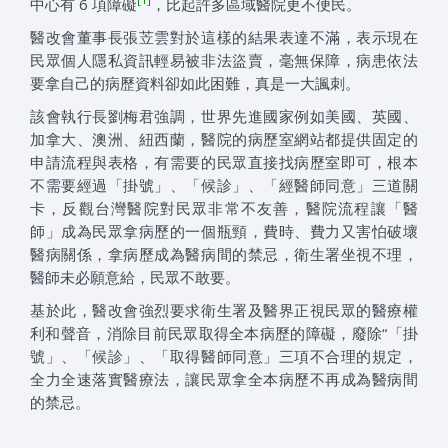
中心有 6 項障礙
，比起許多區域醫院更不便民。
醫改會董事長張苙雲對於這樣的結果表達不滿，表示現在
民眾個人隱私資訊輕易被非法盜賣，毫無保障，病患依法
要拿自己的病歷資料卻如此困難，真是一大諷刺。
該會執行長劉梅君強調，世界先進國家例如美國、英國、
加拿大、澳洲、紐西蘭，醫院的病歷室網站都提供固定的
申請流程與表格，有需要的民眾直接找病歷室即可，根本
不需要經過「掛號」、「候診」、「經醫師同意」三道關
卡，反觀台灣醫院對民眾非常不友善，醫院流程讓「醫
師」成為民眾拿病歷的一個瓶頸，費時、費力又害怕破壞
醫病關係，拿病歷成為醫病間的禁忌，衛生署坐視不理，
醫師未必願意給，民眾不敢要。
基於此，醫改會強烈要求衛生署及醫界正視民眾的醫療權
利和聲音，消除目前民眾取得全本病歷的障礙，廢除“「掛
號」、「候診」、「取得醫師同意」三項不合理的規定，
全力全速落實醫療法，讓民眾拿全本病歷不再成為醫病間
的禁忌。