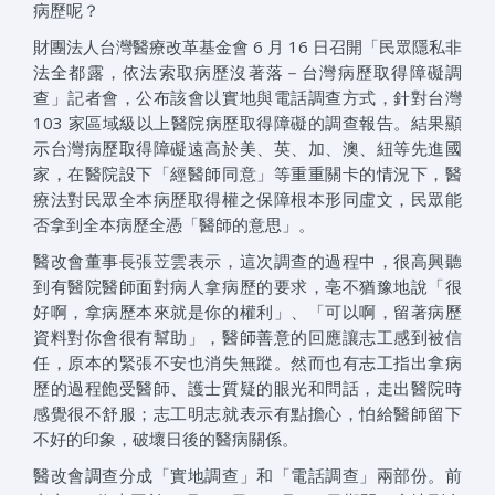
病歷呢？
財團法人台灣醫療改革基金會 6 月 16 日召開「民眾隱私非
法全都露，依法索取病歷沒著落－台灣病歷取得障礙調
查」記者會，公布該會以實地與電話調查方式，針對台灣
103 家區域級以上醫院病歷取得障礙的調查報告。結果顯
示台灣病歷取得障礙遠高於美、英、加、澳、紐等先進國
家，在醫院設下「經醫師同意」等重重關卡的情況下，醫
療法對民眾全本病歷取得權之保障根本形同虛文，民眾能
否拿到全本病歷全憑「醫師的意思」。
醫改會董事長張苙雲表示，這次調查的過程中，很高興聽
到有醫院醫師面對病人拿病歷的要求，亳不猶豫地說「很
好啊，拿病歷本來就是你的權利」、「可以啊，留著病歷
資料對你會很有幫助」，醫師善意的回應讓志工感到被信
任，原本的緊張不安也消失無蹤。然而也有志工指出拿病
歷的過程飽受醫師、護士質疑的眼光和問話，走出醫院時
感覺很不舒服；志工明志就表示有點擔心，怕給醫師留下
不好的印象，破壞日後的醫病關係。
醫改會調查分成「實地調查」和「電話調查」兩部份。前