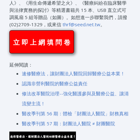
人》、《用生命傳遞希望之火》、《醫療糾紛在臨床醫學
與法律實務的探討》等精選書籍共 15 本、USB 直立式可
調風扇 5 組等贈品（如圖）。如想進一步聯繫我們，請撥
(02)2709-1329，或來信
thrf@seed.net.tw
。
立 即 上 網 填 問 卷
延伸閱讀：
速修醫療法，讓財團法人醫院回歸醫療公益本業！
認識非營利醫院的醫療公益責任
修法改革醫院治理--強化醫護參與及醫療公益、讓清
流變主流！
醫改季刊第 56 期：體檢「財團法人醫院」財務真相
醫改季刊第 57 期：財團法人醫院 ≠ 財團醫院