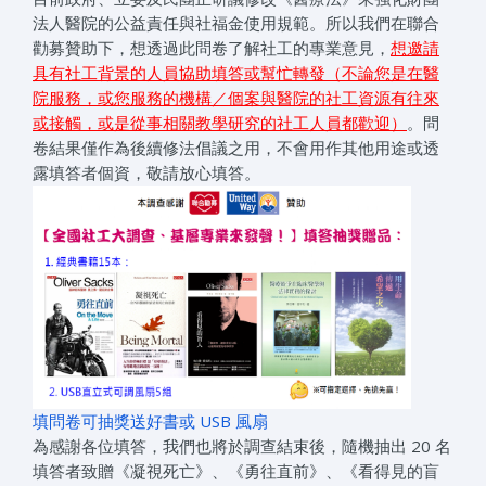
法人醫院的公益責任與社福金使用規範。所以我們在聯合
勸募贊助下，想透過此問卷了解社工的專業意見，
想邀請
具有社工背景的人員協助填答或幫忙轉發（不論您是在醫
院服務，或您服務的機構／個案與醫院的社工資源有往來
或接觸，或是從事相關教學研究的社工人員都歡迎）
。問
卷結果僅作為後續修法倡議之用，不會用作其他用途或透
露填答者個資，敬請放心填答。
填問卷可抽獎送好書或 USB 風扇
為感謝各位填答，我們也將於調查結束後，隨機抽出 20 名
填答者致贈《凝視死亡》、《勇往直前》、《看得見的盲