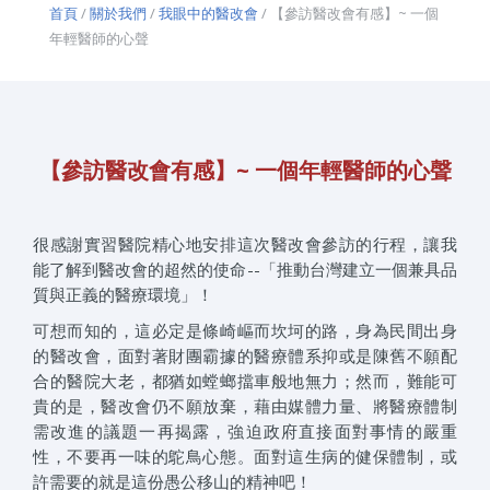
首頁
/
關於我們
/
我眼中的醫改會
/ 【參訪醫改會有感】~ 一個
年輕醫師的心聲
【參訪醫改會有感】~ 一個年輕醫師的心聲
很感謝實習醫院精心地安排這次醫改會參訪的行程，讓我
能了解到醫改會的超然的使命--「推動台灣建立一個兼具品
質與正義的醫療環境」！
可想而知的，這必定是條崎嶇而坎坷的路，身為民間出身
的醫改會，面對著財團霸據的醫療體系抑或是陳舊不願配
合的醫院大老，都猶如螳螂擋車般地無力；然而，難能可
貴的是，醫改會仍不願放棄，藉由媒體力量、將醫療體制
需改進的議題一再揭露，強迫政府直接面對事情的嚴重
性，不要再一味的鴕鳥心態。面對這生病的健保體制，或
許需要的就是這份愚公移山的精神吧！