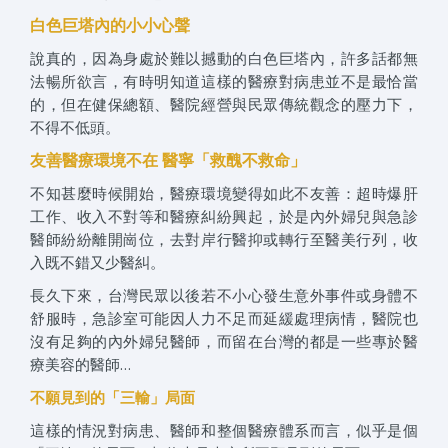
白色巨塔內的小小心聲
說真的，因為身處於難以撼動的白色巨塔內，許多話都無
法暢所欲言，有時明知道這樣的醫療對病患並不是最恰當
的，但在健保總額、醫院經營與民眾傳統觀念的壓力下，
不得不低頭。
友善醫療環境不在 醫寧「救醜不救命」
不知甚麼時候開始，醫療環境變得如此不友善：超時爆肝
工作、收入不對等和醫療糾紛興起，於是內外婦兒與急診
醫師紛紛離開崗位，去對岸行醫抑或轉行至醫美行列，收
入既不錯又少醫糾。
長久下來，台灣民眾以後若不小心發生意外事件或身體不
舒服時，急診室可能因人力不足而延緩處理病情，醫院也
沒有足夠的內外婦兒醫師，而留在台灣的都是一些專於醫
療美容的醫師…
不願見到的「三輸」局面
這樣的情況對病患、醫師和整個醫療體系而言，似乎是個