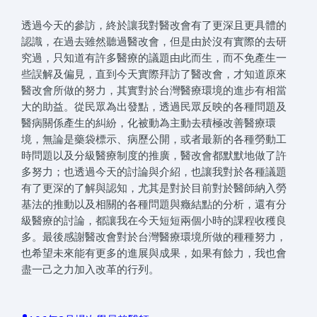
透過今天的參訪，終於讓我對醫改會有了更深且更具體的
認識，在過去雖然聽過醫改會，但是由於沒有實際的去研
究過，只知道有許多醫療的議題由此而生，而不免產生一
些誤解及偏見，直到今天實際拜訪了醫改會，才知道原來
醫改會所做的努力，其實對於台灣醫療環境的進步有相當
大的助益。從民眾為出發點，透過民眾反映的各種問題及
醫病關係產生的糾紛，化被動為主動去積極改善醫療環
境，無論是藥袋標示、病歷公開，或者最新的各種勞動工
時問題以及分級醫療制度的推廣，醫改會都默默地做了許
多努力；也透過今天的討論與介紹，也讓我對於各種議題
有了更深的了解與認知，尤其是對於目前對於醫師納入勞
基法的推動以及相關的各種問題與癥結點的分析，還有分
級醫療的討論，都讓我在今天短短兩個小時的課程收穫良
多。最後感謝醫改會對於台灣醫療環境所做的種種努力，
也希望未來能有更多的進展與成果，如果有餘力，我也會
盡一己之力加入改革的行列。
•