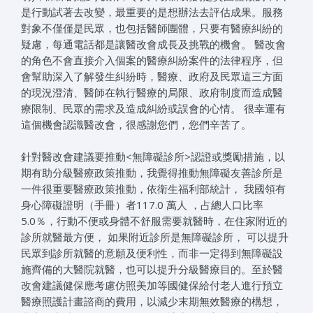
是行動試著去改變，最重要的是想辦法去評估成果。服務
對象不僅僅是民眾，也包括醫師團體，只要有醫療糾紛的
疑慮，每通電話都是讓醫改會成長及挑戰的機會。 醫改會
的角色不會直接介入個案的醫療糾紛案件的法律程序，但
會幫助深入了解發生糾紛時，醫療、政府及民眾這三方面
的現況澄清、醫師在執行醫療的局限、政府制度而造成醫
療限制、民眾的需求及造成糾紛或誤會的心情。 很幸運有
這個機會認識醫改會，很感謝您們，您們辛苦了。
針對醫改會建議要推動<無障礙診所>認證或獎勵措施，以
期有助分級醫療政策推動，我覺得推動無障礙友善診所是
一件很重要醫療政策推動，依衛生福利部統計， 我國領有
身心障礙證明（手冊）者117.0 萬人 ，占總人口比率
5.0％，行動不便或身體不舒服需要就醫時，在住家附近的
診所就醫最方便， 如果附近診所是無障礙診所， 可以提升
民眾到診所就醫的意願及便利性，而非一定得到無障礙設
施齊備的大醫院就醫，也可以提升分級醫療目的。至於醫
改會建議健保應考慮仿照美加等國健保給付老人進行預立
醫療照護計畫諮商的費用，以減少末期無效醫療的構想，