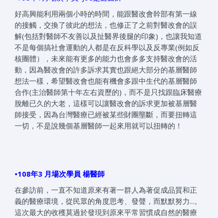
好高興能利用兩個小時的時間，能跟醫改會幹部有第一線
的接觸，交換了彼此的想法，也修正了之前對醫改會的誤
解(包括對醫師不友善以及扯醫界後腿的印象)，也讓我知道
不是每個搞社會運動的人都是在反科學以及反專業(例如反
核團體），未來能有更多的能力也會多多支持醫改會的活
動，因為醫改會的許多訴求其實也跟絕大部分的基層醫師
想法一樣，希望醫改會也能有機會多跟中生代的基層醫師
合作(主治醫師第十年左右資歷的)，而不是只找跟臨床醫療
脫離已久的大老，這樣可以讓醫改會的訴求更加被基層醫
師接受，因為台灣醫療已經被某些財團壟斷，而要扭轉這
一切，不是說幾個基層醫師一起來用就可以扭轉的！
•108年3 月場次學員 楊醫師
在參訪前，一直不知道原來有著一群人為著促成品質和正
義的醫療環境，從民眾的角度思考、發聲，而默默努力...。
這次最大的收穫莫過於發現到原來平常習慣成自然的醫療