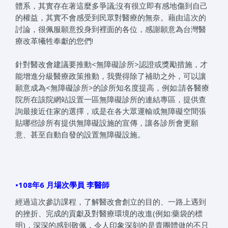
體系，其實存在著這麼多爭議;沒有很立即有感地傷到自己
的權益，其實不會感受到民眾對醫療的無奈。藉由這次的
討論，很佩服願意投身到裡面的各位，感謝願意為台灣醫
療改革犧牲奉獻的您們!
針對醫改會建議要推動<無障礙診所>認證或獎勵措施，才
能增進分級醫療政策推動，我覺得除了補助之外，可以讓
願意成為<無障礙診所>的診所知名度提高，例如:請各醫療
院所在該院網站設置一區無障礙診所的連結專區，提供查
詢最接近住家的選擇，或是在各大眾運輸或無障礙空間張
貼哪些診所有提供無障礙設施的宣傳，讓各診所會更願
意、甚至自動自發的設置無障礙設施。
•108年6 月場次學員 李醫師
經過這次參訪課程，了解醫改會創立的目的、一路上遇到
的挫折、完成的貢獻及對醫療環境的改進(例如:藥袋的標
明)，深深的感到敬佩，令人印象深刻的是貴團體做的不只