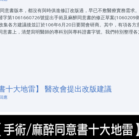
醉同意書版本，都沒有與時俱進修訂改版過，早已不敷醫療實務需求
字第1061660726號提出手術及麻醉同意書的修正草案(1060209
ocx)，收集各方建議後並訂於106年6月20日要開會研商。其中，有項各方
同意書上，清楚寫明醫師的專科別與專科證書字號。我們特別整理各
書十大地雷】 醫改會提出改版建議
 回應