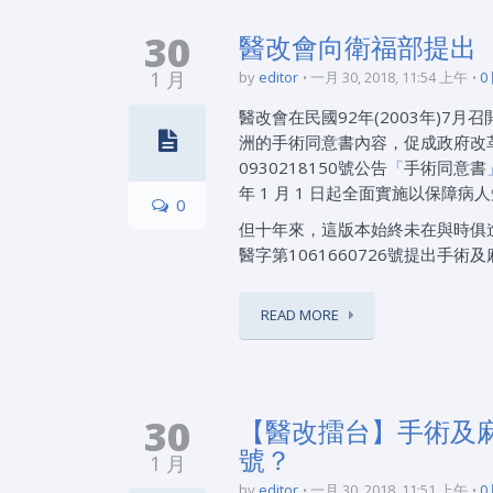
30
醫改會向衛福部提出
1 月
by
editor
一月 30, 2018, 11:54 上午
0
醫改會在民國92年(2003年)7月召
洲的手術同意書內容，促成政府改革 
0930218150號公告
「
手術同意書
年 1 月 1 日起全面實施以保障
0
但十年來，這版本始終未在與時俱進
醫字第1061660726號提出手
READ MORE
30
【醫改擂台】手術及
號？
1 月
by
editor
一月 30, 2018, 11:51 上午
0