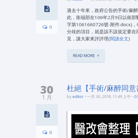
過去十年來，政府公告的手術/麻
此，衛福部在106年2月9日以衛部醫
字第1061660726號-附件.d
0
分歧的項目，就是該不該規定要在
見，讓大家來評評理(
閱讀全文
)
READ MORE
30
杜絕【手術/麻醉同意
1 月
by
editor
一月 30, 2018, 11:49 上午
0
0