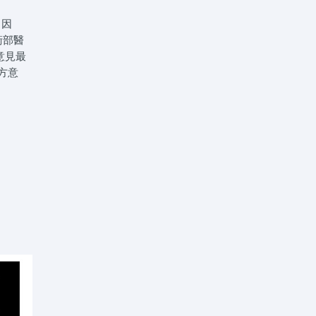
。因
衛部醫
意見最
方意