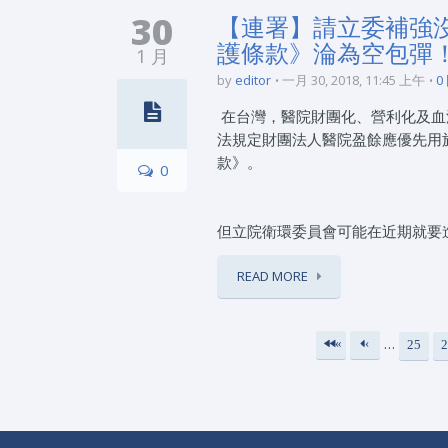
30
【連署】請立委補強
護條款》淪為空包彈
1 月
by
editor
一月 30, 2018, 11:45 上午
0
在台灣，醫院財團化、營利化及血
法規定財團法人醫院盈餘應優先用
款》。
0
但立院衛環委員會可能在近期就要
READ MORE
…
«
‹
25
2
頁面
第
上
一
一
頁
頁