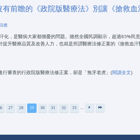
沒有前瞻的《政院版醫療法》別讓《搶救血
！
 回應
汗化，是醫病大家都擔憂的問題。雖然全國民調顯示，超過85%民
於提升醫療品質及改善人力，也就是所謂醫療法修正案的《搶救血汗
進行審查的行政院版醫療法修正案，卻是「無牙老虎」(
閱讀全文
)
…
6
27
28
29
30
31
32
33
下
最
一
後
頁
一
›
頁