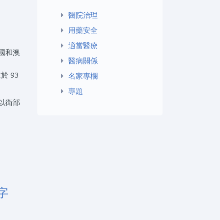
醫院治理
用藥安全
適當醫療
國和澳
醫病關係
於 93
名家專欄
專題
以衛部
字