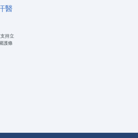
汗醫
意支持立
醫護條