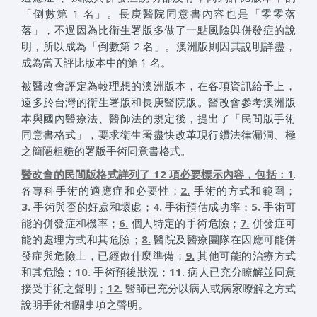
「倒數第 1 名」。長庚醫院同意書內容也是「零零落
落」，不過因為比衛生署版多做了一點風險與併發症的說
明，所以成為「倒數第 2 名」。澳洲版則因其說明詳盡，
成為當天評比版本中的第 1 名。
被醫改會評定為較理想的澳洲版本，在各項資訊給予上，
遠多於台灣的衛生署版和長庚醫院版。醫改會參考澳洲版
本與國內醫療法、醫師法的規定後，提出了「民間版手術
同意書格式」，要求衛生署盡快改革現行鑽法律漏洞、極
之簡陋粗糙的署版手術同意書格式。
醫改會的民間版格式詳列了 12 項必要標示內容，包括：1
.
各專科手術的適應症和必要性；
2.
手術的方式和範圍；
3.
手術與否的好處和壞處；
4.
手術預估成功率；
5.
手術可
能的併發症和機率；
6.
個人特定的手術危險；
7.
併發症可
能的處理方式和其危險；
8.
醫院及醫療團隊在因應可能併
發症與危險上，已經做什麼準備；
9.
其他可能的治療方式
和其危險；
10.
手術預後狀況；
11.
病人已充分瞭解並同意
接受手術之聲明；
12.
醫師已充分以病人或病家瞭解之方式
說明手術相關事項之聲明。