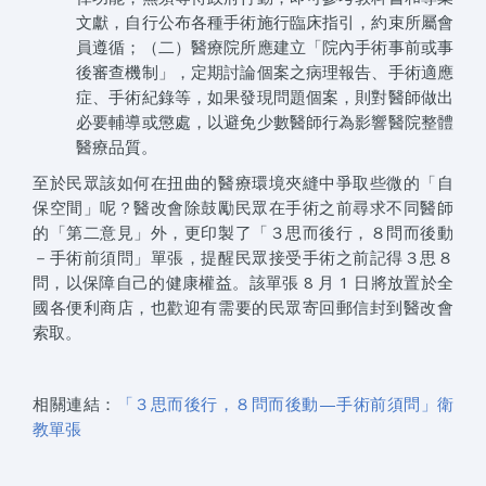
文獻，自行公布各種手術施行臨床指引，約束所屬會
員遵循；（二）醫療院所應建立「院內手術事前或事
後審查機制」，定期討論個案之病理報告、手術適應
症、手術紀錄等，如果發現問題個案，則對醫師做出
必要輔導或懲處，以避免少數醫師行為影響醫院整體
醫療品質。
至於民眾該如何在扭曲的醫療環境夾縫中爭取些微的「自
保空間」呢？醫改會除鼓勵民眾在手術之前尋求不同醫師
的「第二意見」外，更印製了「３思而後行，８問而後動
－手術前須問」單張，提醒民眾接受手術之前記得３思８
問，以保障自己的健康權益。該單張 8 月 1 日將放置於全
國各便利商店，也歡迎有需要的民眾寄回郵信封到醫改會
索取。
相關連結：
「３思而後行，８問而後動—手術前須問」衛
教單張