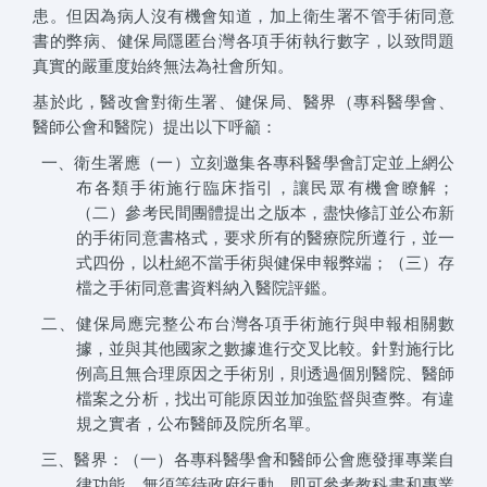
患。但因為病人沒有機會知道，加上衛生署不管手術同意
書的弊病、健保局隱匿台灣各項手術執行數字，以致問題
真實的嚴重度始終無法為社會所知。
基於此，醫改會對衛生署、健保局、醫界（專科醫學會、
醫師公會和醫院）提出以下呼籲：
一、衛生署應（一）立刻邀集各專科醫學會訂定並上網公
布各類手術施行臨床指引，讓民眾有機會瞭解；
（二）參考民間團體提出之版本，盡快修訂並公布新
的手術同意書格式，要求所有的醫療院所遵行，並一
式四份，以杜絕不當手術與健保申報弊端；（三）存
檔之手術同意書資料納入醫院評鑑。
二、健保局應完整公布台灣各項手術施行與申報相關數
據，並與其他國家之數據進行交叉比較。針對施行比
例高且無合理原因之手術別，則透過個別醫院、醫師
檔案之分析，找出可能原因並加強監督與查弊。有違
規之實者，公布醫師及院所名單。
三、醫界：（一）各專科醫學會和醫師公會應發揮專業自
律功能，無須等待政府行動，即可參考教科書和專業