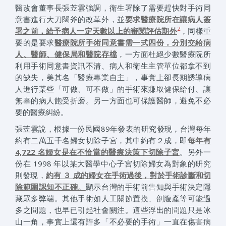
醫改會董事長張苙雲強調，衛生署除了需要趕快對手術同
意書進行大刀闊斧的改革外，並
要求醫療院所在讓病人簽
2
署之前，給予病人一定天數以上的審閱評估期外
，同樣重
要的是要求
醫療院所手術同意書需一式四份，分別交給病
人、醫師、健保局和醫院存檔
，一方面杜絕少數醫療院所
利用手術同意書資訊不清、病人和衛生主管單位都拿不到
的缺失，美其名「醫療專業自主」，事實上卻長期誘導病
人進行某些「可做、可不做」的手術來賺取健保給付、讓
無辜的病人飽受折磨。另一方面也可保護醫師，避免不必
要的醫療糾紛。
張苙雲說，根據一份民國89年發表的研究發現，台灣每年
約有二萬五千名婦女切除子宮，其中約有２成，即
每年有
4,722 名婦女是在不恰當的醫療決策下切除子宮
。另外一
份在 1998 年以某大醫學中心子宮切除婦女為對象的研究
則發現，
約有 ３ 成的婦女在手術過後，對於手術診斷和切
除範圍認知不正確。
顯示台灣的手術前告知與手術決定隱
藏眾多弊端。其他手術如人工關節置換、剖腹產等可能過
多之問題，也早已引起社會關注。這些浮出的問題只是冰
山一角，事實上還有許多「不必要的手術」一直在傷害病