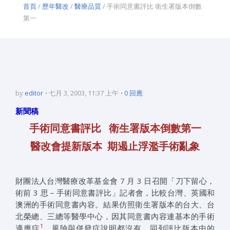
首頁
/
歷年醫改
/
醫療品質
/ 手術同意書評比 衛生署版本倒數
第一
by
editor
七月 3, 2003, 11:37 上午
0 回應
新聞稿
手術同意書評比 衛生署版本倒數第一
醫改會提新版本 期遏止浮濫手術亂象
財團法人台灣醫療改革基金會 7 月 3 日召開「刀下留心，
術前 3 思－手術同意書評比」記者會，比較台灣、英國和
澳洲的手術同意書內容。結果仿照衛生署版本的台大、台
北榮總、三總等醫學中心，因其同意書內容連基本的手術
1
適應症
、風險與併發症說明都沒有，同列評比版本中的