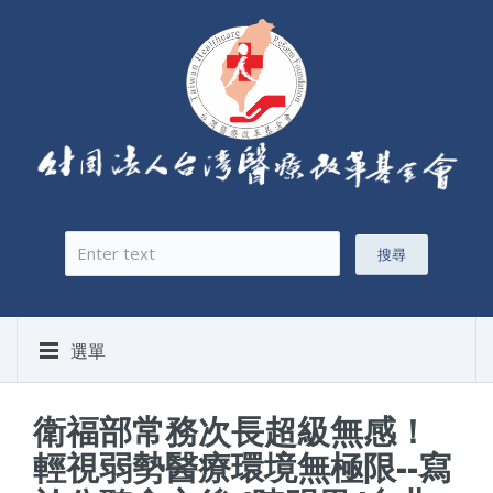
搜尋
搜尋表單
選單
衛福部常務次長超級無感！
輕視弱勢醫療環境無極限--寫