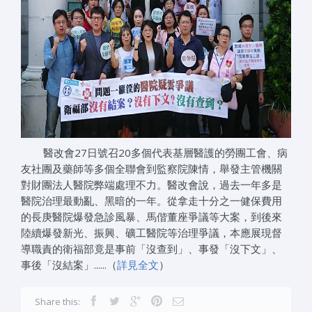
醫改會27日號召20多個代表基層醫護的勞團工會、病
友社團及藥師等多個全聯會到監察院陳情，舉發主管機關
對財團法人醫院弊端處理不力。醫改會說，過去一年多是
醫院治理最動亂、黑暗的一年。從拿走十分之一健保費用
的長庚醫院爆發急診風暴、馬偕董座爭議等大案，到後來
陸續爆發新光、振興、礦工醫院等治理爭議，本應展現督
導職責的衛福部竟是事前「沒查到」、事發「沒下文」、
事後「沒結案」......（
詳見全文
）
Share this: