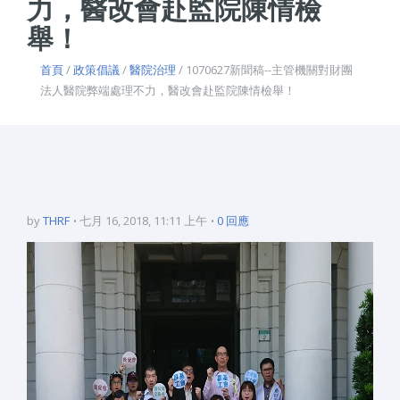
力，醫改會赴監院陳情檢
舉！
首頁
/
政策倡議
/
醫院治理
/ 1070627新聞稿--主管機關對財團
法人醫院弊端處理不力，醫改會赴監院陳情檢舉！
by
THRF
七月 16, 2018, 11:11 上午
0 回應