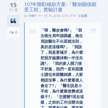
15
107年聯勸補助方案-「醫病關係願
景工程」實驗計畫
11 月
by
THRF
十一月 15, 2018, 12:31 下午
0 回應
「喂，醫改會嗎?」 「我
0
去衛生局申請調處，衛生
局說醫生不出面就沒則，
真的是這樣嗎?」 「我說
了，我是要補牙，為什麼
把我牙齒磨掉剩一半沒先
講?」 「我的家人開刀後
不舒服，我們一直有跟護
士講也有跟醫師講，大家
都說沒事，為什麼最後人
會走了?」 「醫生說是小
手術，為什麼最後變成這
樣子?」 「怎麼辦?現在這
樣，之前的工作沒辦法做
了，我還有父母、還有家