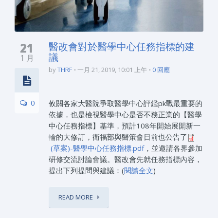
21
醫改會對於醫學中心任務指標的建
議
1 月
by
THRF
一月 21, 2019, 10:01 上午
0 回應
0
攸關各家大醫院爭取醫學中心評鑑pk戰最重要的
依據，也是檢視醫學中心是否不務正業的【醫學
中心任務指標】基準，預計108年開始展開新一
輪的大修訂，衛福部與醫策會日前也公告了
(草案)-醫學中心任務指標.pdf
，並邀請各界參加
研修交流討論會議。醫改會先就任務指標內容，
提出下列提問與建議：(
閱讀全文
)
READ MORE