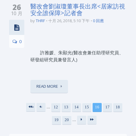
26
醫改會劉淑瓊董事長出席<居家訪視
安全誰保障>記者會
10 月
by
THRF
十月 26, 2018, 5:10 下午
0 回應
0
許雅媛、朱顯光(醫改會兼任助理研究員、
研發組研究員兼發言人)
READ MORE
…
«
‹
12
13
14
15
16
17
18
頁面
第
上
…
19
20
一
一
下
最
頁
頁
一
後