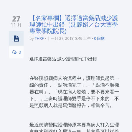
27
【名家專欄】選擇適當藥品減少護
理師忙中出錯（沈麗娟／台大藥學
11 月
專業學院院長)
by
THRF
十一月 27, 2018, 8:49 上午
0 回應
0
選擇適當藥品 減少護理師忙中出錯
在醫院照顧病人的流程中，護理師負起第一
線的責任，「點滴滴完了」、「點滴不順機
器在叫」、「現在病人發燒，要不要來看一
下」，上班時護理師雙手是停不下來的，不
是照顧病人就是寫病歷報告，相當辛苦。
最近慈濟醫院護理師原本要為病人打入生理
食鹽水卻誤打入尿液一事，其實是可以從藥