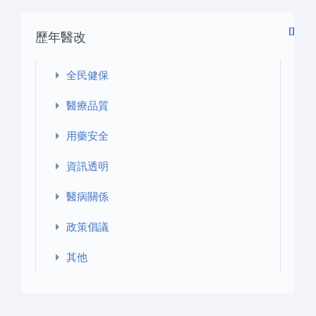
頁
頁
一
後
歷年醫改
頁
一
›
頁
»
全民健保
醫療品質
用藥安全
資訊透明
醫病關係
政策倡議
其他