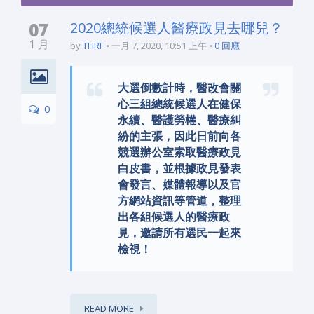
07
2020總統候選人醫療政見去哪兒？
1 月
by
THRF
一月 7, 2020, 10:51 上午
0 回應
大選倒數計時，醫改會關
心三組總統候選人在健保
0
永續、醫護勞權、醫療糾
紛的主張，因此日前向各
競選辦公室索取醫療政見
白皮書，並根據政見發表
會發言、媒體報導以及官
方網站資訊等管道，整理
出各組候選人的醫療政
見，邀請所有選民一起來
檢視！
READ MORE