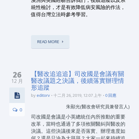
澳洲與英國經驗告訴我們，後續追蹤以及系
統性檢討，才是有效降低病安風險的作法，
值得台灣立法時參考學習。
READ MORE
26
【醫改追追追】司改國是會議有關
醫改議題之決議，後續落實辦理情
12 月
形追蹤
by
editorv
十二月 26, 2019, 12:07 上午
0 回應
朱顯光(醫改會研究員兼發言人)
0
司改國是會議是小英總統任內所推動的重要
改革，當時也通過了多項攸關醫糾與醫改的
決議。這些決議後來是否落實、辦理進度如
何？還是只淪為大拜拜？大家一起來持續追