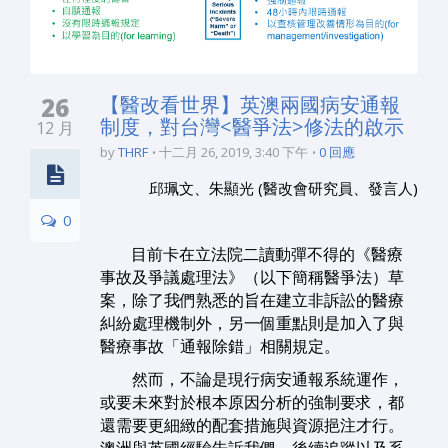
26
【醫改看世界】英澳兩國病安通報
制度，對台灣<醫爭法>修法的啟示
12 月
by
THRF
十二月 26, 2019, 3:40 下午
0 回應
邱珮文、朱顯光 (醫改會研究員、發言人)
0
目前卡在立法院二讀動彈不得的《醫療
事故及爭議處理法》（以下簡稱醫爭法）草
案，除了我們熟悉的旨在建立非訴訟的醫療
糾紛處理機制外，另一個重點則是加入了與
醫療事故「通報除錯」相關規定。
然而，不論是現行病安通報系統運作，
或要未來對於根本原因分析的強制要求，都
還需要更細緻的配套措施與資源挹注才行。