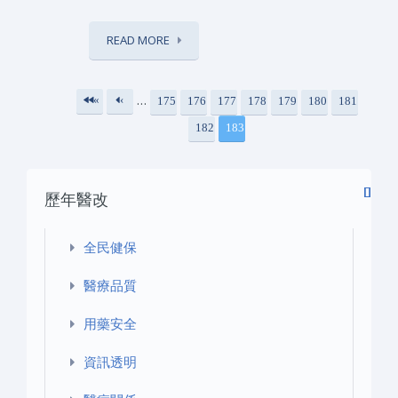
READ MORE
…
«
‹
175
176
177
178
179
180
181
頁面
第
上
182
183
一
一
頁
頁
歷年醫改
全民健保
醫療品質
用藥安全
資訊透明