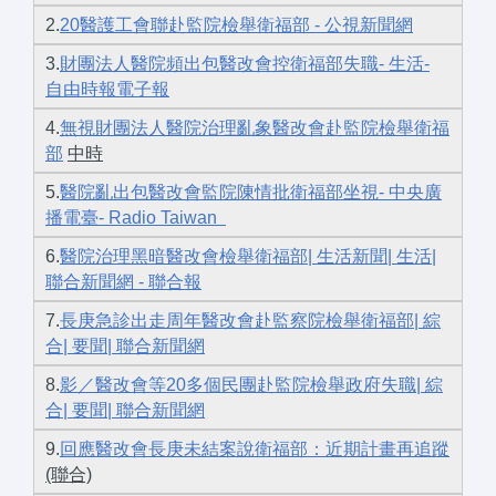
2.
20醫護工會聯赴監院檢舉衛福部 - 公視新聞網
3.
財團法人醫院頻出包醫改會控衛福部失職- 生活-
自由時報電子報
4.
無視財團法人醫院治理亂象醫改會赴監院檢舉衛福
部
中時
5.
醫院亂出包醫改會監院陳情批衛福部坐視- 中央廣
播電臺- Radio Taiwan
6.
醫院治理黑暗醫改會檢舉衛福部| 生活新聞| 生活|
聯合新聞網 - 聯合報
7.
長庚急診出走周年醫改會赴監察院檢舉衛福部| 綜
合| 要聞| 聯合新聞網
8.
影／醫改會等20多個民團赴監院檢舉政府失職| 綜
合| 要聞| 聯合新聞網
9.
回應醫改會長庚未結案說衛福部：近期計畫再追蹤
(聯合)