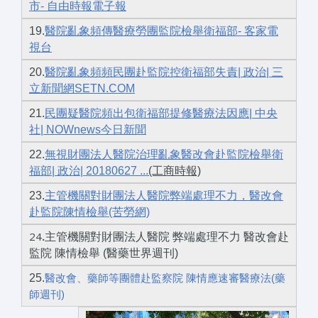
市- 自由時報電子報
19.
醫院亂象頻傳醫療勞團監院檢舉衛福部- 客家電
視台
20.
醫院亂象頻頻民團赴監院控衛福部失責| 政治| 三
立新聞網SETN.COM
21.
民團疑醫院頻出包衛福部提修醫療法因應| 中央
社| NOWnews今日新聞
22.
無視財團法人醫院治理亂象醫改會赴監院檢舉衛
福部| 政治| 20180627 ...
(工商時報)
23.
主管機關對財團法人醫院弊端處理不力，醫改會
赴監院陳情檢舉(苦勞網)
24
.
主管機關對財團法人醫院 弊端處理不力 醫改會赴
監院 陳情檢舉 (醫藥世界週刊)
25.
醫改會、藥師等團體赴監察院 陳情應速審醫療法(藥
師週刊)