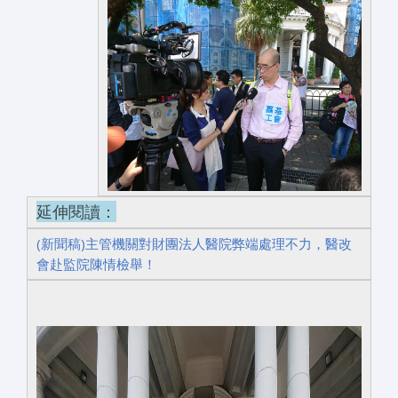
延伸閱讀：
(新聞稿)主管機關對財團法人醫院弊端處理不力，醫改
會赴監院陳情檢舉！