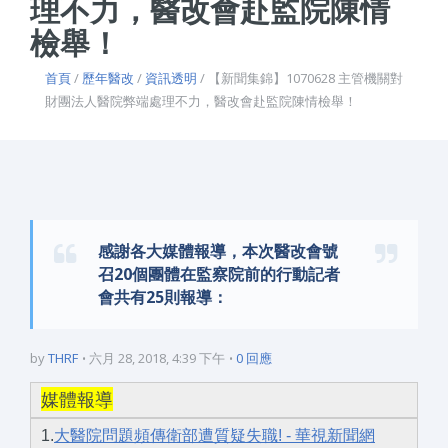
理不力，醫改會赴監院陳情
檢舉！
首頁
/
歷年醫改
/
資訊透明
/ 【新聞集錦】1070628 主管機關對
財團法人醫院弊端處理不力，醫改會赴監院陳情檢舉！
感謝各大媒體報導，本次醫改會號
召20個團體在監察院前的行動記者
會共有25則報導：
by
THRF
六月 28, 2018, 4:39 下午
0 回應
媒體報導
1.
大醫院問題頻傳衛部遭質疑失職! - 華視新聞網