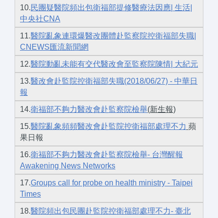
10.
民團疑醫院頻出包衛福部提修醫療法因應| 生活|
中央社CNA
11.
醫院亂象連環爆醫改團體赴監察院控衛福部失職|
CNEWS匯流新聞網
12.
醫院動亂未能有交代醫改會至監察院陳情| 大紀元
13.
醫改會赴監院控衛福部失職(2018/06/27) - 中華日
報
14.
衛福部不夠力醫改會赴監察院檢舉
(新生報)
15.
醫院亂象頻頻醫改會赴監院控衛福部處理不力
蘋
果日報
16.
衛福部不夠力醫改會赴監察院檢舉- 台灣醒報
Awakening News Networks
17.
Groups call for probe on health ministry - Taipei
Times
18.
醫院頻出包民團赴監院控衛福部處理不力- 臺北