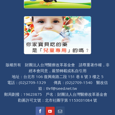
版權所有 財團法人台灣醫療改革基金會 請尊重著作權，非
經本會同意，嚴禁轉載或私自引用
地址：台北市 106 復興南路二段 151 巷 8 號 3 樓之 5
電話：(02)2709-1329 傳真：(02)2709-1540 醫改信
箱：thrf@seed.net.tw
郵局劃撥：19623875 戶名：財團法人台灣醫療改革基金會
勸募許可文號：北市社團字第 1153031084 號