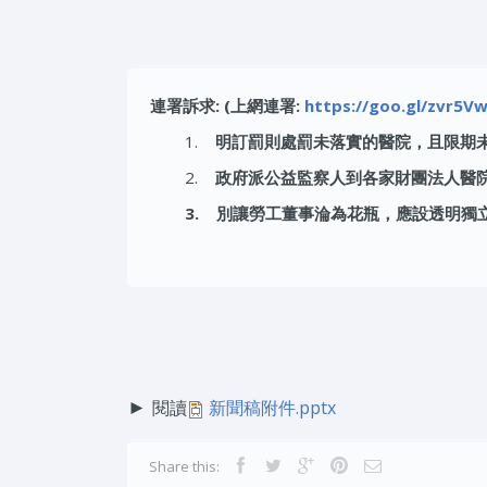
連署訴求: (上網連署:
https://goo.gl/zvr5V
1.
明訂罰則處罰未落實的醫院，且限期
2.
政府派公益監察人到各家財團法人醫
3. 別讓勞工董事淪為花瓶，應設透明獨
►
閱讀
新聞稿附件.pptx
Share this: