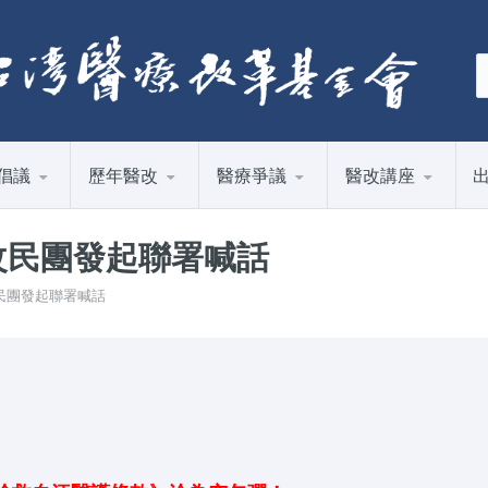
倡議
歷年醫改
醫療爭議
醫改講座
改民團發起聯署喊話
改民團發起聯署喊話