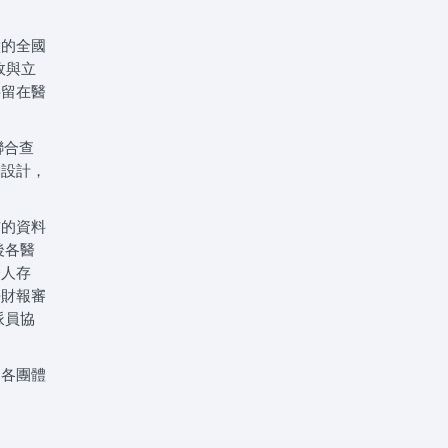
做的全國
政與立
要留在醫
聯合查
關設計，
布的資料
後各醫
令人存
去財報審
派員協
。各團體