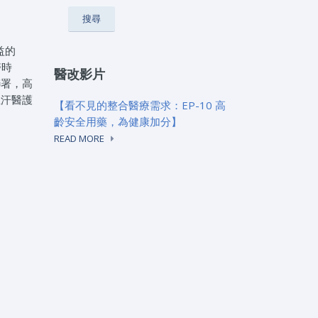
益的
醫時
醫改影片
聯署，高
血汗醫護
【看不見的整合醫療需求：EP-10 高
齡安全用藥，為健康加分】
READ MORE