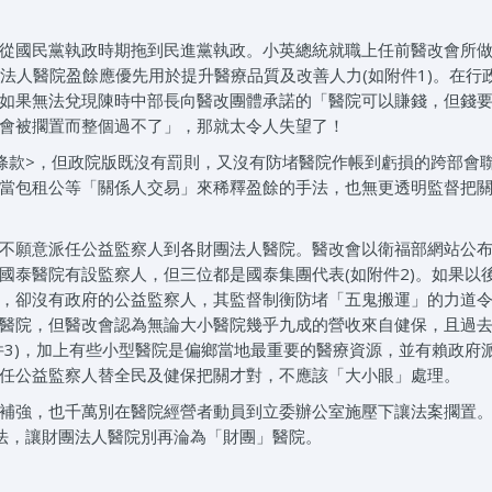
從國民黨執政時期拖到民進黨執政。小英總統就職上任前醫改會所
法人醫院盈餘應優先用於提升醫療品質及改善人力(如附件1)。在行
如果無法兌現陳時中部長向醫改團體承諾的「醫院可以賺錢，但錢
會被擱置而整個過不了」，那就太令人失望了！
條款>，但政院版既沒有罰則，又沒有防堵醫院作帳到虧損的跨部會
當包租公等「關係人交易」來稀釋盈餘的手法，也無更透明監督把
不願意派任公益監察人到各財團法人醫院。醫改會以衛福部網站公
國泰醫院有設監察人，但三位都是國泰集團代表(如附件2)。如果以
，卻沒有政府的公益監察人，其監督制衡防堵「五鬼搬運」的力道
醫院，但醫改會認為無論大小醫院幾乎九成的營收來自健保，且過
件3)，加上有些小型醫院是偏鄉當地最重要的醫療資源，並有賴政府
任公益監察人替全民及健保把關才對，不應該「大小眼」處理。
補強，也千萬別在醫院經營者動員到立委辦公室施壓下讓法案擱置
法，讓財團法人醫院別再淪為「財團」醫院。