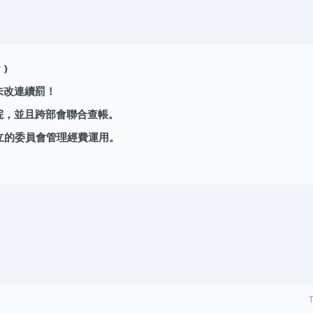
w
)
未改連續罰！
院，並且跨部會聯合查帳。
立的委員會管理經費運用。