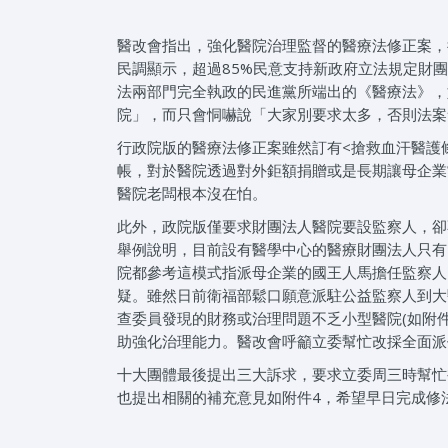
醫改會指出，強化醫院治理監督的醫療法修正案，
民調顯示，超過85%民意支持新政府立法規定財團
法兩部門完全執政的民進黨所端出的《醫療法》，
院」，而只會恫嚇說「大家別要求太多，否則法案
行政院版的醫療法修正案雖然訂有<搶救血汗醫護
帳，對於醫院透過對外鉅額捐贈或是長期讓母企業
醫院老闆根本沒在怕。
此外，政院版僅要求財團法人醫院要設監察人，卻
舉例說明，目前設有醫學中心的醫療財團法人只有
院都參考這模式指派母企業的國王人馬擔任監察人
疑。雖然日前衛福部鬆口願意派駐公益監察人到大
查委員發現的財務或治理問題不乏小型醫院(如附
助強化治理能力。醫改會呼籲立委幫忙改採全面派
十大團體最後提出三大訴求，要求立委周三時幫忙
也提出相關的補充意見如附件4，希望早日完成修