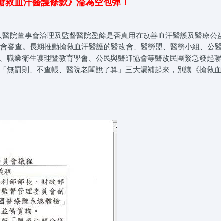
搶救血汗醫護條款》淪為空包彈！
團法人醫院董事會治理及監督醫院盈餘是否真用在改善血汗醫護及醫療公
的衛環會審查。長期推動搶救血汗醫護的醫改會、醫勞盟、醫勞小組、公
、職業衛生護理暨教育學會、公民與醫師協會等醫改民團緊急發起
「無罰則、不查帳、醫院老闆說了算」三大漏補起來，別讓《搶救