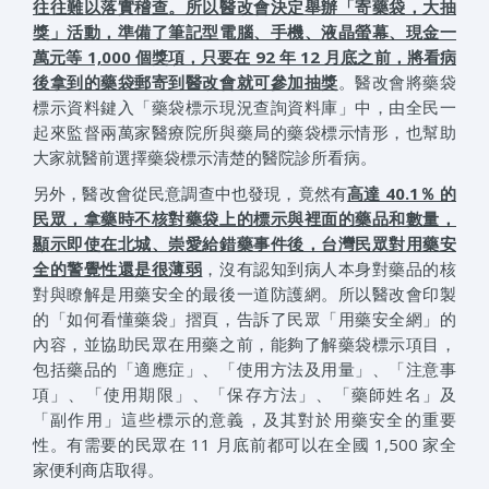
往往難以落實稽查。所以醫改會決定舉辦「寄藥袋，大抽
獎」活動，準備了筆記型電腦、手機、液晶螢幕、現金一
萬元等 1,000 個獎項，只要在 92 年 12 月底之前，將看病
後拿到的藥袋郵寄到醫改會就可參加抽獎
。醫改會將藥袋
標示資料鍵入「藥袋標示現況查詢資料庫」中，由全民一
起來監督兩萬家醫療院所與藥局的藥袋標示情形，也幫助
大家就醫前選擇藥袋標示清楚的醫院診所看病。
另外，醫改會從民意調查中也發現，竟然有
高達 40.1％ 的
民眾，拿藥時不核對藥袋上的標示與裡面的藥品和數量，
顯示即使在北城、崇愛給錯藥事件後，台灣民眾對用藥安
全的警覺性還是很薄弱
，沒有認知到病人本身對藥品的核
對與瞭解是用藥安全的最後一道防護網。所以醫改會印製
的「如何看懂藥袋」摺頁，告訴了民眾「用藥安全網」的
內容，並協助民眾在用藥之前，能夠了解藥袋標示項目，
包括藥品的「適應症」、「使用方法及用量」、「注意事
項」、「使用期限」、「保存方法」、「藥師姓名」及
「副作用」這些標示的意義，及其對於用藥安全的重要
性。有需要的民眾在 11 月底前都可以在全國 1,500 家全
家便利商店取得。