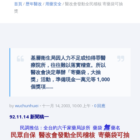
首頁
/
歷年醫改
/
用藥安全
/ 醫改會發動全民稽核 寄藥袋可抽
獎
基層衛生局因人力不足或怕得罪醫
療院所，往往難以落實稽查。所以
醫改會決定舉辦「寄藥袋，大抽
獎」活動，準備現金一萬元等 1,000
個獎項......
by
wuchunhuei
十一月 14, 2003, 10:00 上午
0 回應
92.11.14 新聞稿一
無
民調推估：全台約六千家藥局診所 藥袋
藥名
民眾自保 醫改會發動全民稽核 寄藥袋可抽