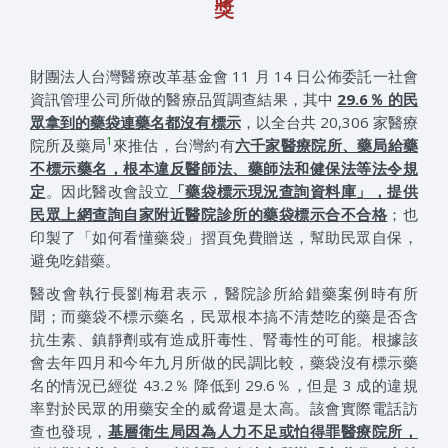
獎
財團法人台灣醫療改革基金會 11 月 14 日公佈委託一社會
資訊管理公司所做的醫療品質調查結果，其中
29.6％ 的民
眾拿到的藥袋連藥名都沒有標示
，以全台共 20,306 家醫療
1
院所及藥局
來推估，台灣約有
六千家醫療院所、藥局給藥
不標示藥名，根本違反醫師法、藥師法和健保法等法令規
定
。因此醫改會設立
「藥袋標示現況查詢資料庫」，提供
民眾上網查詢自家附近醫院診所的藥袋標示合不合格
；也
印製了「如何看懂藥袋」摺頁免費贈送，幫助民眾自保，
避免吃錯藥。
醫改會執行長劉梅君表示，醫院診所給錯藥案例時有所
聞；而藥袋不標示藥名，民眾根本搞不清楚吃的藥是否含
抗生素、鎮靜劑或有造成肝毒性、腎毒性的可能。根據該
會去年四月和今年九月所做的民調比較，藥袋沒有標示藥
名的情況已經從 43.2％ 降低到 29.6％，但是 3 成的違規
率對於民眾的用藥安全的威脅還是太高。該會實際電話訪
查也發現，
基層衛生局因為人力不足或怕得罪醫療院所，