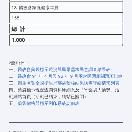
18. 醫改會家庭健康年曆
155
總 計
1,000
相關附件：
一、
醫改會藥袋標示現況與民眾需求民意調查結果表
二、
醫改會 91 年 4 月與 92 年 9 月兩次民調相關題項比較
三、
衛生署暨全國衛生局藥袋稽核結果訪查聯絡情形列表
四、藥袋標示現況查詢資料庫網頁及「寄藥袋大抽獎」活
動網站首頁
（活動已結束，網站已關閉）
五、
藥袋價格與標示列印系統訪價表