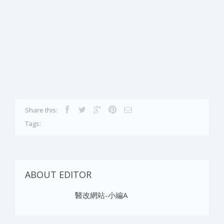
Share this:
Tags:
ABOUT EDITOR
醫改網站-小編A