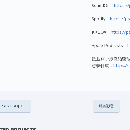
SoundOn｜
https:/
Spotify｜
https://p
KKBOX｜
https://p
Apple Podcasts｜
h
歡迎寫小紙條給醫改
想聽什麼：
https://
PREV PROJECT
所有影音
TED PROJECTS