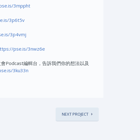
/pse.is/3mppht
se.is/3p6t5v
se.is/3p4vmj
ttps://pse.is/3nwz6e
會Podcast編輯台，告訴我們你的想法以及
pse.is/3ku33n
NEXT PROJECT