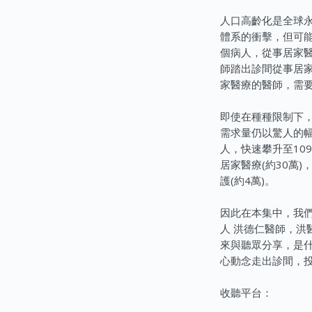
人口高齡化是全球
體系的衝擊，但可能
個病人，從事居家
師踏出診間從事居
家醫療的醫師，需
即使在種種限制下，
需求量仍以驚人的幅
人，快速攀升至10
居家醫療(約30萬)
護(約4萬)。
因此在本集中，我
人 洪德仁醫師，洪
來與聽眾分享，是
心動念走出診間，
收聽平台：