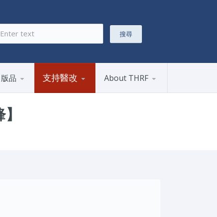
搜尋
搜尋表單
支持醫改
出版品
About THRF
鋒】