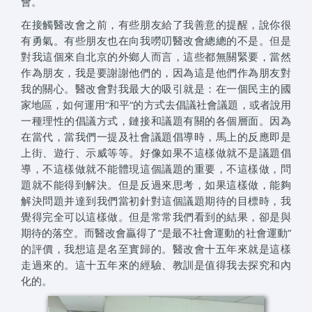
會。
在接觸醫改會之前，有些朋友給了我善意的提醒，說你很
有勇氣。有些朋友也在向我嘮叨醫改會總總的不是。但是
對我這個來自北京的外鄉人而言，這些都無關緊要，當然
作為朋友，我是要謝謝他們的，因為這是他們作為朋友對
我的關心。醫改會對我最大的吸引就是：在一個民主的國
家地區，如何運用“和平“的方式去倡議社會議題，或者說用
一種理性的倡議方式，鏈接和議題有關的各個層面。因為
在當代，當我們一提及社會議題倡導時，馬上的反應即是
上街、遊行、示威等等。好像如果不這樣做就不是議題倡
導，不這樣做就不能體現這個議題的重要，不這樣做，問
題就不能得到解決。但是反過來思考，如果這樣做，能夠
解決問題并達到我們當初針對這個議題期待的目標時，我
覺得完全可以這樣做。但是常常我們看到的結果，卻是與
期待的落空。而醫改會贏得了“是最不社會運動的社會運動”
的評價，我想這是名至實歸的。醫改會十五年來就是這樣
走過來的。這十五年來的經驗、教訓是值得我去探究和內
化的。