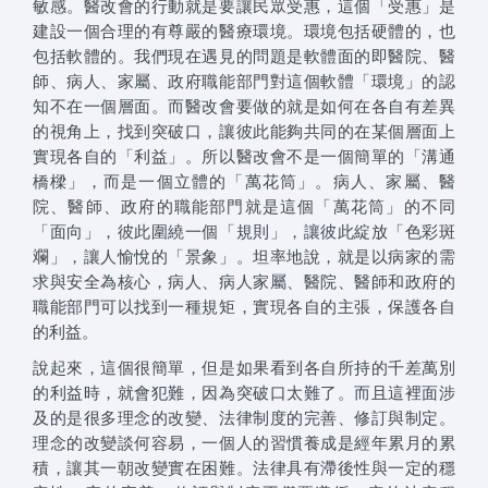
敏感。醫改會的行動就是要讓民眾受惠，這個「受惠」是
建設一個合理的有尊嚴的醫療環境。環境包括硬體的，也
包括軟體的。我們現在遇見的問題是軟體面的即醫院、醫
師、病人、家屬、政府職能部門對這個軟體「環境」的認
知不在一個層面。而醫改會要做的就是如何在各自有差異
的視角上，找到突破口，讓彼此能夠共同的在某個層面上
實現各自的「利益」。所以醫改會不是一個簡單的「溝通
橋樑」，而是一個立體的「萬花筒」。病人、家屬、醫
院、醫師、政府的職能部門就是這個「萬花筒」的不同
「面向」，彼此圍繞一個「規則」，讓彼此綻放「色彩斑
斕」，讓人愉悅的「景象」。坦率地說，就是以病家的需
求與安全為核心，病人、病人家屬、醫院、醫師和政府的
職能部門可以找到一種規矩，實現各自的主張，保護各自
的利益。
說起來，這個很簡單，但是如果看到各自所持的千差萬別
的利益時，就會犯難，因為突破口太難了。而且這裡面涉
及的是很多理念的改變、法律制度的完善、修訂與制定。
理念的改變談何容易，一個人的習慣養成是經年累月的累
積，讓其一朝改變實在困難。法律具有滯後性與一定的穩