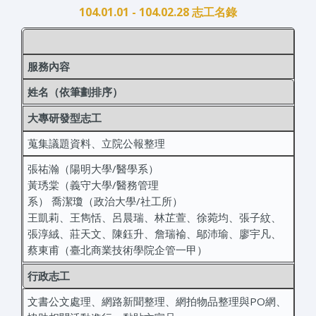
104.01.01 - 104.02.28 志工名錄
服務內容
姓名（依筆劃排序）
大專研發型志工
蒐集議題資料、立院公報整理
張祐瀚（陽明大學/醫學系）
黃琇棠（義守大學/醫務管理
系） 喬潔瓊（政治大學/社工所）
王凱莉、王雋恬、呂晨瑞、林芷萱、徐菀均、張子紋、
張淳絨、莊天文、陳鈺升、詹瑞褕、鄔沛瑜、廖宇凡、
蔡東甫（臺北商業技術學院企管一甲）
行政志工
文書公文處理、網路新聞整理、網拍物品整理與PO網、