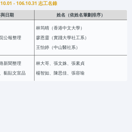
.10.01 - 106.10.31 志工名錄
容與日期
姓名（依姓名筆劃排序）
林筠晴（香港中文大學）
院公報整理
廖恩靈（實踐大學社工系）
王怡婷（中山醫社系）
路新聞整理
林大哥、張文姝、張素貞
、黏貼文宣品
楊智如、陳思佳、張容瑜