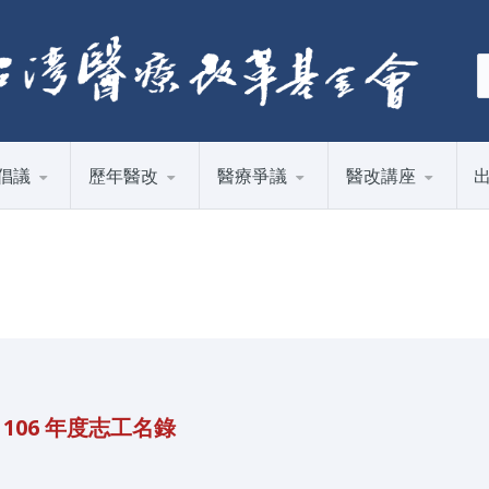
倡議
歷年醫改
醫療爭議
醫改講座
106 年度志工名錄