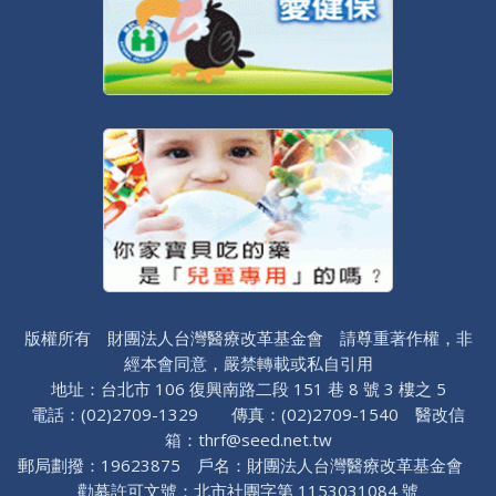
版權所有 財團法人台灣醫療改革基金會 請尊重著作權，非
經本會同意，嚴禁轉載或私自引用
地址：台北市 106 復興南路二段 151 巷 8 號 3 樓之 5
電話：(02)2709-1329 傳真：(02)2709-1540 醫改信
箱：thrf@seed.net.tw
郵局劃撥：19623875 戶名：財團法人台灣醫療改革基金會
勸募許可文號：北市社團字第 1153031084 號