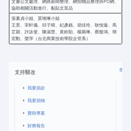
文書公文處理、網路新聞整理、網拍物品整理與PO網、
協助相關活動進行、黏貼文宣品
張素貞小姐、莫翊琳小姐
王景、宋軒儀、邱子晴、紀彥銘、胡佳玲、耿悅璇、馬
芷穎、許詠斐、陳淑慧、黃鈴貽、楊琬琳、蔡馥鴻、簡
宏勳、欒萍（台北商業技術學院企管系）
支持醫改
我要捐款
我要捐物
贊助專案
財務報告