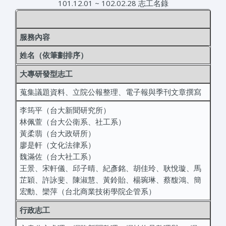
101.12.01 ~ 102.02.28 志工名錄
服務內容
姓名（依筆劃排序）
大專研發型志工
蒐集議題資料、立院公報整理、電子報與季刊文章撰寫
李筠平（台大新聞研究所）
林佩萱（台大公衛系、社工系）
黃柔翡（台大政研所）
廖是軒（文化法律系）
魏滿佐（台大社工系）
王景、宋軒儀、邱子晴、紀彥銘、胡佳玲、耿悅璇、馬
芷穎、許詠斐、陳淑慧、黃鈴貽、楊琬琳、蔡馥鴻、簡
宏勳、欒萍（台北商業技術學院企管系）
行政志工