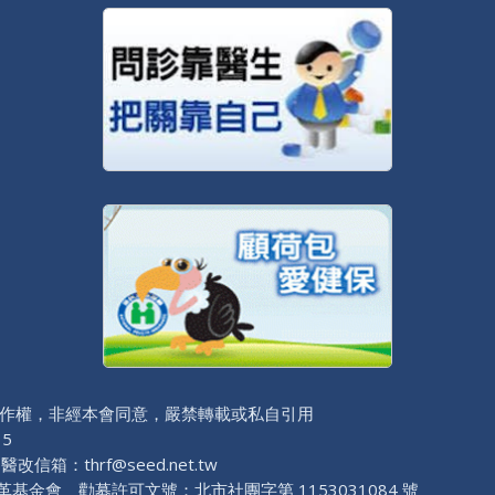
作權，非經本會同意，嚴禁轉載或私自引用
 5
改信箱：thrf@seed.net.tw
基金會 勸募許可文號：北市社團字第 1153031084 號