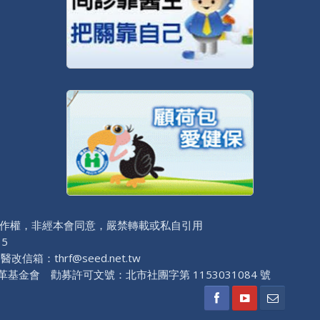
作權，非經本會同意，嚴禁轉載或私自引用
 5
改信箱：thrf@seed.net.tw
基金會 勸募許可文號：北市社團字第 1153031084 號