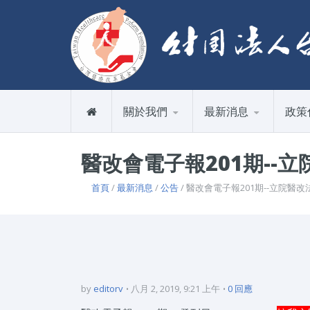
關於我們
最新消息
政策
醫改會電子報201期--
首頁
/
最新消息
/
公告
/ 醫改會電子報201期--立院
by
editorv
八月 2, 2019, 9:21 上午
0 回應