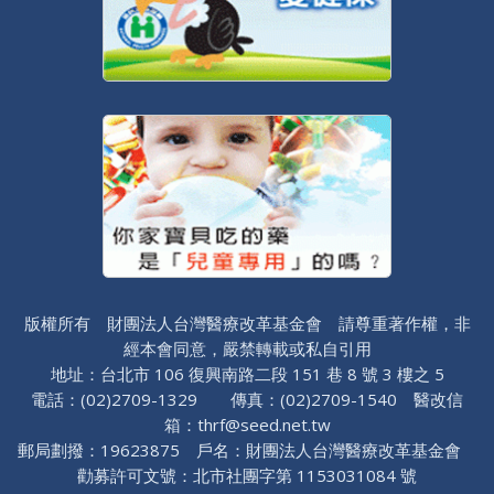
版權所有 財團法人台灣醫療改革基金會 請尊重著作權，非
經本會同意，嚴禁轉載或私自引用
地址：台北市 106 復興南路二段 151 巷 8 號 3 樓之 5
電話：(02)2709-1329 傳真：(02)2709-1540 醫改信
箱：thrf@seed.net.tw
郵局劃撥：19623875 戶名：財團法人台灣醫療改革基金會
勸募許可文號：北市社團字第 1153031084 號