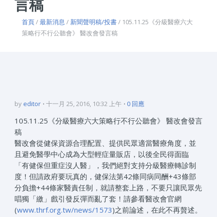
言稿
首頁
/
最新消息
/
新聞聲明稿/投書
/ 105.11.25《分級醫療六大
策略行不行公聽會》 醫改會發言稿
by
editor
十一月 25, 2016, 10:32 上午
0 回應
105.11.25《分級醫療六大策略行不行公聽會》 醫改會發言
稿
醫改會從健保資源合理配置、提供民眾適當醫療角度，並
且避免醫學中心成為大型輕症量販店，以後全民得面臨
「有健保但重症沒人醫」，我們絕對支持分級醫療轉診制
度！但請政府要玩真的，健保法第42條同病同酬+43條部
分負擔+44條家醫責任制，就請整套上路，不要只讓民眾先
唱獨「繳」戲引發反彈而亂了套！請參看醫改會官網
(
www.thrf.org.tw/news/1573
)之前論述，在此不再贅述。