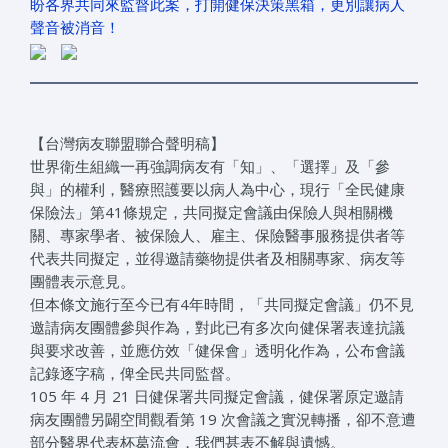
盼各界共同來監督此案，打開健保決策黑箱，更別讓病人
聲音被消音！
【台灣病友聯盟聯合聲明稿】
世界衛生組織一再強調病友有「知」、「選擇」及「參
與」的權利，醫療照護要以病人為中心，現行「全民健康
保險法」第41條規定，共同擬定會議由保險人與相關機
關、專家學者、被保險人、雇主、保險醫事服務提供者等
代表共同擬定，並得邀請藥物提供者及相關專家、病友等
團體表示意見。
但本條文施行至今已有4年時間，「共同擬定會議」仍不見
邀請病友團體參與作為，對此已有多次向健保署表達抗議
與要求改善，並應仿效「健保會」透明化作為，公布會議
記錄逐字稿，俾全民共同監督。
105 年 4 月 21 日健保署共同擬定會議，健保署原定邀請
病友團體另闢空間觀看第 19 次會議之實況轉播，卻不意遭
部分醫界代表杯葛流會，我們甚表不解與遺憾。