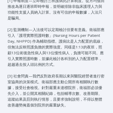
[1] 申報制度—立即檢討三班護病比計算制度。從月均值回
推改為逐日逐班即時申報，並明確排除非臨床護理人力與
功能性支援人員納入計算。沒有可信的申報數據，入法只
是騙局。
[2] 監測機制—入法後可以定期檢討但要有意義。衛福部應
引入「護理實際照護時數」(Nursing Hours per Patient
Day, NHPPD) 作為輔助指標。護病比是人力配置的底線，
但無法反映照護負擔的實際強度。同樣是1:13的夜班，照
顧13位術後急性病人與13位慢性病人，負擔可能不同。應
引入實際照護時數，並據此檢討各科別的人力配置標準，
超越過去按人頭比例的方式。
[3] 社會問責—我們反對政府長期以來與醫院經營者進行密
室協商的決策模式。衛福部應主動公開所有相關執行數
據，接受社會檢視。針對嚴重未達標院所，衛福部必須優
先介入，並公開其相關紀錄，包括輔導次數、改善期限、
追蹤結果及罰則執行情形，且要求強制說明，不得以整體
改善趨勢掩蓋個別院所的嚴重缺失。