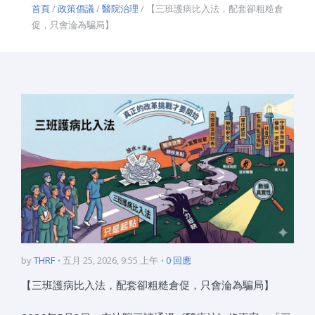
首頁
/
政策倡議
/
醫院治理
/ 【三班護病比入法，配套卻粗糙倉
促，只會淪為騙局】
by
THRF
五月 25, 2026, 9:55 上午
0 回應
【三班護病比入法，配套卻粗糙倉促，只會淪為騙局】