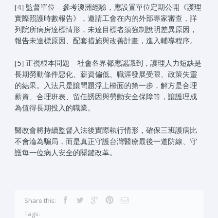
[4] 監督單位—參考澳洲經驗，應設置單位定期公開《護理
實際照護時數報告》，邀請工會在內的外部專家審查，詳
列院所病房達標情形，未達目標者須強制說明差異原因，
報告未達標原因、配套措施與改善計畫，進入輔導程序。
[5] 正視根本問題—社會各界都應認識到，護理人力短缺是
長期勞動條件惡化、薪資偏低、職涯發展受限、政策失靈
的結果。入法只是讓問題浮上檯面的第一步，解方是合理
薪資、合理班表、留任誘因與勞動安全保障等，讓護理成
為值得長期投入的職業。
醫改會將持續監督入法後實際執行情形，確保三班護病比
不會淪為騙局，而是真正守護台灣醫療最後一道防線、守
護每一位病人安全的關鍵改革。
Share this:
Tags: