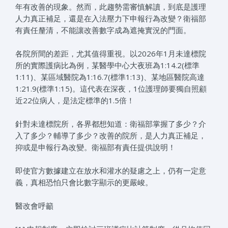
年有改善的現象。然而，此趨勢需審慎解讀，到底是護理
人力真正補足，還是在入法壓力下申報行為改變？衛福部
有責任釐清，不能讓改善數字成為遮掩實況的門面。
各院所間的差距，尤其值得重視。以2026年1月未達標院
所的實際護病比為例，某醫學中心大夜班為1:14.2(標準
1:11)、某區域醫院為1:16.7(標準1:13)、某地區醫院高達
1:21.9(標準1:15)。這代表在深夜，1位護理師要獨自照顧
近22位病人，是法定標準的1.5倍！
針對未達標院所，各界都想知道：衛福部掌握了多少？介
入了多少？輔導了多少？改善的院所，是人力真正補足，
抑或是申報行為改變。衛福部有責任提供說明！
即使官方數據建立在放水和灌水的疑慮之上，仍有一定意
義，真相恐怕只會比數字顯示的更嚴峻。
醫改會呼籲