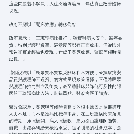
這些問題若不解決，入法將淪為騙局，無法真正改善臨床
現況。
政府不應以「關床效應」轉移焦點
政府表示：「三班護病比推行 ，確實對病人安全、醫療品
質，特別是護理負荷、滿意度等都有正面效果。但從國外
報告和實施經驗也發現，造成了關床效應、醫療等候時間
延長。」
這個說法以「民眾要不要接受關床和不方便，來換取病安
品質與護理師不過勞」的方式呈現政策選擇，不僅將民眾
與護理師推向對立及衝突，甚至將關床與降低可及性的歸
因於三班護病比入法，劃錯重點。醫改會嚴正譴責。
醫改會認為，關床與等候時間延長的根本原因是長期護理
人力不足，而不是護病比標準本身。在三班護病比未落實
的時期，床照樣開、病人照樣收，壓力卻由護理師過勞、
離職、出錯與糾紛來概括承受。這項隱形的社會成本，是