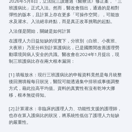
2026年5月8日，立法院三讀通過《醫療法》修正案，「三
班護病比」正式入法。然而，醫改會指出，通過的是相對
彈性的版本，且計算上存在更多「可操作空間」，可能放
水及灌水。入法絕非終點，而是真正改革挑戰的起點。
入法僅是開始，關鍵是如何計算
在護理人力日益短缺的現實下，分班別（白班、小夜班、
大夜班）乃至分科別計算護病比，已是國際間改善護理勞
動環境與病人安全的共識。醫改會在2024年1月提出，現
制三班護病比存在兩大根本漏洞：
[1] 填報放水：現行三班護病比的申報資料竟然是每月統整
後回溯填報每日狀況，醫院可能透過集中排班或事後調整
方式，藉此拉高平均值。資料的真實性有沒有乾坤大挪
移，根本無從得知。
[2] 計算灌水：非臨床的護理人力、功能性支援的護理師，
也存在算入護病比的狀況，將系統性低估了護理人力短缺
的嚴重性。