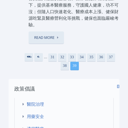
下，提供基本醫療服務，守護國人健康，功不可
沒；但隨人口快速老化、醫療成本上漲、健保財
源吃緊及醫療營利化等挑戰，健保也面臨嚴峻考
驗。
READ MORE
…
«
‹
31
32
33
34
35
36
37
頁面
第
上
38
39
一
一
頁
頁
政策倡議
醫院治理
用藥安全