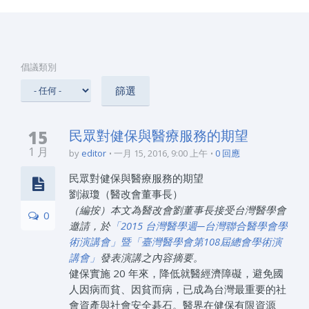
倡議類別
15
民眾對健保與醫療服務的期望
1 月
by
editor
一月 15, 2016, 9:00 上午
0 回應
民眾對健保與醫療服務的期望
劉淑瓊（醫改會董事長）
（編按）本文為醫改會劉董事長接受台灣醫學會
0
邀請，於
「2015 台灣醫學週─台灣聯合醫學會學
術演講會」暨「臺灣醫學會第108屆總會學術演
講會」
發表演講之內容摘要。
健保實施 20 年來，降低就醫經濟障礙，避免國
人因病而貧、因貧而病，已成為台灣最重要的社
會資產與社會安全碁石。醫界在健保有限資源