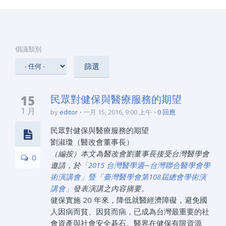
倡議類別
15
民眾對健保與醫療服務的期望
1 月
by
editor
一月 15, 2016, 9:00 上午
0 回應
民眾對健保與醫療服務的期望
劉淑瓊（醫改會董事長）
（編按）本文為醫改會劉董事長接受台灣醫學會
0
邀請，於
「2015 台灣醫學週─台灣聯合醫學會學
術演講會」暨「臺灣醫學會第108屆總會學術演
講會」
發表演講之內容摘要。
健保實施 20 年來，降低就醫經濟障礙，避免國
人因病而貧、因貧而病，已成為台灣最重要的社
會資產與社會安全碁石。醫界在健保有限資源