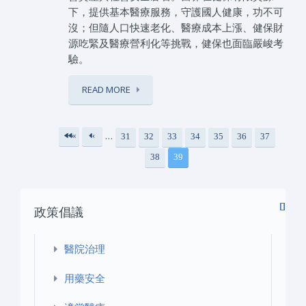
下，提供基本醫療服務，守護國人健康，功不可
沒；但隨人口快速老化、醫療成本上漲、健保財
源吃緊及醫療營利化等挑戰，健保也面臨嚴峻考
驗。
READ MORE
…
«
‹
31
32
33
34
35
36
37
頁面
第
上
38
39
一
一
頁
頁
政策倡議
醫院治理
用藥安全