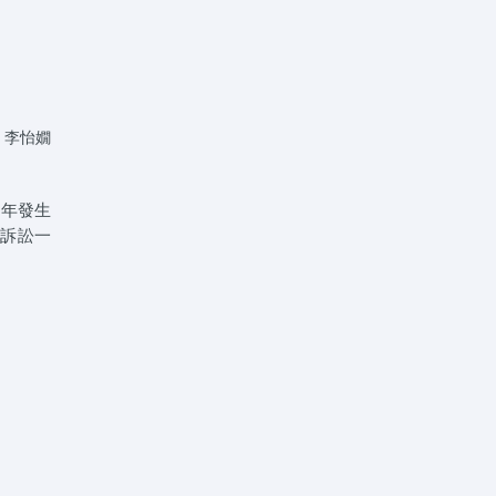
 李怡嫺
 年發生
上訴訟一