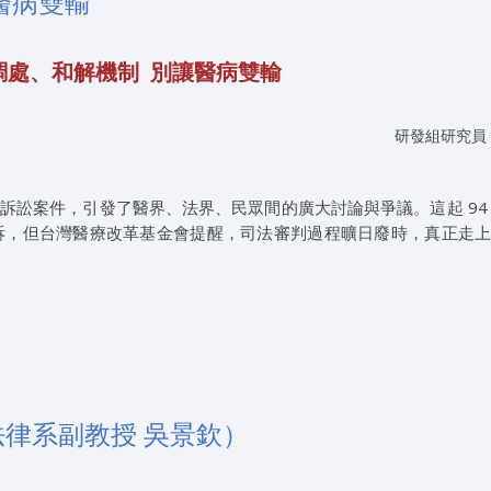
醫病雙輸
調處、和解機制 別讓醫病雙輸
研發組研究員
療訴訟案件，引發了醫界、法界、民眾間的廣大討論與爭議。這起 94
訴，但台灣醫療改革基金會提醒，司法審判過程曠日廢時，真正走
律系副教授 吳景欽）