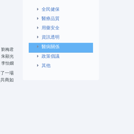
全民健保
醫療品質
用藥安全
資訊透明
醫病關係
 劉梅君
政策倡議
 朱顯光
 李怡嫺
其他
辦了一場
界共商如