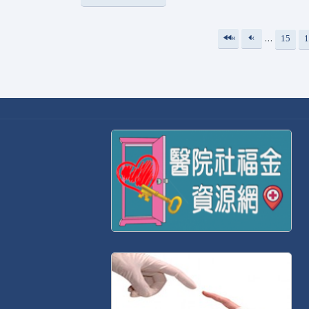
…
«
‹
15
1
頁面
第
上
一
一
頁
頁