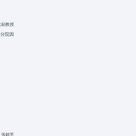
欽副教授
高分院因
 張銘芳