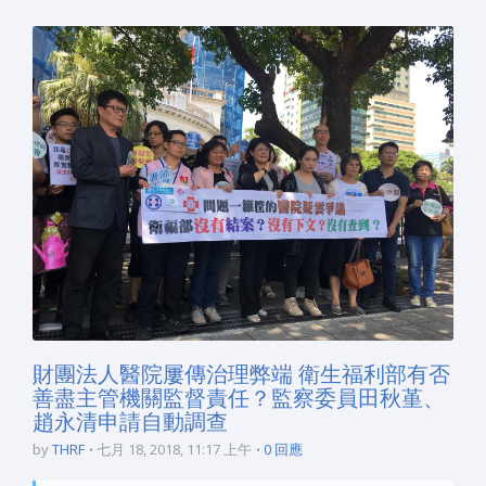
財團法人醫院屢傳治理弊端 衛生福利部有否
善盡主管機關監督責任？監察委員田秋堇、
趙永清申請自動調查
by
THRF
七月 18, 2018, 11:17 上午
0 回應