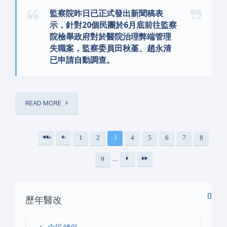
監察院昨日已正式發出新聞稿表
示，針對20個民團於6月底前往監察
院檢舉政府對於醫院治理弊端管理
失職案，監察委員田秋堇、趙永清
已申請自動調查。
READ MORE
«
‹
1
2
3
4
5
6
7
8
頁面
第
上
…
9
一
一
下
最
頁
頁
一
後
歷年醫改
頁
一
›
頁
»