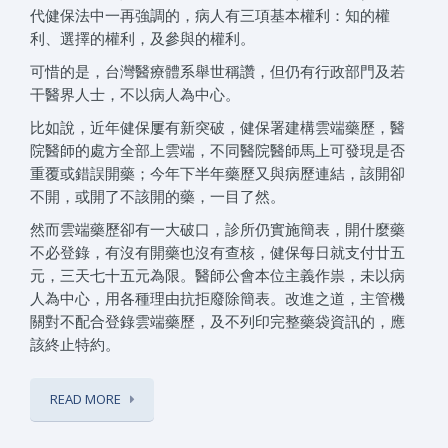
代健保法中一再強調的，病人有三項基本權利：知的權
利、選擇的權利，及參與的權利。
可惜的是，台灣醫療體系舉世稱讚，但仍有行政部門及若
干醫界人士，不以病人為中心。
比如說，近年健保屢有新突破，健保署建構雲端藥歷，醫
院醫師的處方全部上雲端，不同醫院醫師馬上可發現是否
重覆或錯誤開藥；今年下半年藥歷又與病歷連結，該開卻
不開，或開了不該開的藥，一目了然。
然而雲端藥歷卻有一大破口，診所仍實施簡表，開什麼藥
不必登錄，有沒有開藥也沒有查核，健保每日就支付廿五
元，三天七十五元為限。醫師公會本位主義作祟，未以病
人為中心，用各種理由抗拒廢除簡表。改進之道，主管機
關對不配合登錄雲端藥歷，及不列印完整藥袋資訊的，應
該終止特約。
READ MORE