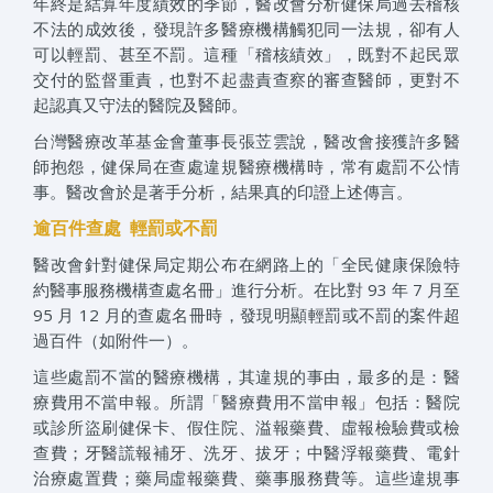
年終是結算年度績效的季節，醫改會分析健保局過去稽核
不法的成效後，發現許多醫療機構觸犯同一法規，卻有人
可以輕罰、甚至不罰。這種「稽核績效」，既對不起民眾
交付的監督重責，也對不起盡責查察的審查醫師，更對不
起認真又守法的醫院及醫師。
台灣醫療改革基金會董事長張苙雲說，醫改會接獲許多醫
師抱怨，健保局在查處違規醫療機構時，常有處罰不公情
事。醫改會於是著手分析，結果真的印證上述傳言。
逾百件查處 輕罰或不罰
醫改會針對健保局定期公布在網路上的「全民健康保險特
約醫事服務機構查處名冊」進行分析。在比對 93 年 7 月至
95 月 12 月的查處名冊時，發現明顯輕罰或不罰的案件超
過百件（如附件一）。
這些處罰不當的醫療機構，其違規的事由，最多的是：醫
療費用不當申報。所謂「醫療費用不當申報」包括：醫院
或診所盜刷健保卡、假住院、溢報藥費、虛報檢驗費或檢
查費；牙醫謊報補牙、洗牙、拔牙；中醫浮報藥費、電針
治療處置費；藥局虛報藥費、藥事服務費等。這些違規事