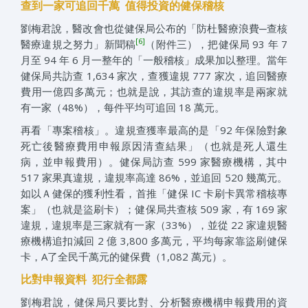
查到一家可追回千萬 值得投資的健保稽核
劉梅君說，醫改會也從健保局公布的「防杜醫療浪費─查核
[6]
醫療違規之努力」新聞稿
（附件三），把健保局 93 年 7
月至 94 年 6 月一整年的「一般稽核」成果加以整理。當年
健保局共訪查 1,634 家次，查獲違規 777 家次，追回醫療
費用一億四多萬元；也就是說，其訪查的違規率是兩家就
有一家（48%），每件平均可追回 18 萬元。
再看「專案稽核」。違規查獲率最高的是「92 年保險對象
死亡後醫療費用申報原因清查結果」（也就是死人還生
病，並申報費用）。健保局訪查 599 家醫療機構，其中
517 家果真違規，違規率高達 86%，並追回 520 幾萬元。
如以Ａ健保的獲利性看，首推「健保 IC 卡刷卡異常稽核專
案」（也就是盜刷卡）；健保局共查核 509 家，有 169 家
違規，違規率是三家就有一家（33%），並從 22 家違規醫
療機構追扣減回 2 億 3,800 多萬元，平均每家靠盜刷健保
卡，A了全民千萬元的健保費（1,082 萬元）。
比對申報資料 犯行全都露
劉梅君說，健保局只要比對、分析醫療機構申報費用的資