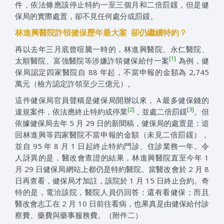
件，依法條應該停止特約一至三個月和二倍罰鍰，但是健
保局的實際處置，卻不見任何處分或罰鍰。
林進興醫院詐領健保歷年最大案 卻仍繼續特約？
再以去年三月底曾喧騰一時的，林進興醫院、永仁醫院、
[1]
太順醫院、富強醫院等涉嫌詐領健保給付一案
為例，健
保局認定四家醫院自 88 年起，不當申報的金額為 2,745
萬元（檢方認定詐領至少三億元）。
這件健保局官員聲稱是健保局開辦以來，Ａ最多健保錢的
[2]
[3]
違規案件，依法應終止特約或停業
，並處二倍罰鍰
。但
依據健保局去年 5 月 29 日的新聞稿，健保局的處置是：追
回林進興等四家醫院不當申報的金額（未見二倍罰鍰），
並自 95 年 8 月 1 日起終止特約門診、住診業務一年。令
人訝異的是，醫改會查證的結果，林進興醫院直至今年 1
月 29 日健保局網站上都仍是特約醫院。當醫改會於 2 月 8
日再查看，健保局才加註，該院於 1 月 15 日終止合約。奇
特的是，電洽該院，醫院人員仍回答：還有看健保；而且
醫改會志工在 2 月 10 日前往看病，也果真是由健保給付診
察費、藥費與藥事服務費。（附件二）