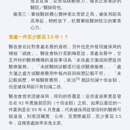
值直直落，並形成核刪壓力，傷害正派看診的
醫院／醫師荷包。
傷害三：審核醫師費心費神查出害群之馬，健保局卻高
高舉起，輕輕放下，枉費審核醫師投注的審查
心力。
查處一件至少要花 3.5 年！？
醫改會在比對查處名冊的過程，另外也意外發現健保局的
稽核「績效」。醫改會執行長劉梅君說，查處名冊中，廿
五件特約醫療機構的違規事項為「未依處方箋或病歷提供
醫療服務」、「未經醫師診斷逕行提供醫療服務」、「處
方箋之處方或醫療費用申報內容與病歷記載不符」、「未
[5]
記載病歷，申報醫療費用」，依法
都該扣減十倍金額，
但是健保局卻只有扣減二倍。
醫改會曾求證健保局，得到的答覆是：這些違規事實是發
生在 92 年實施新罰則（十倍金額）之前。如果以最近的一
件案例是在 95 年 6 月查處，代表健保局從發現特約醫療可
能違規，到查證屬實、公布、至實際處罰，至少要花 3.5
年，這種查處效率未免太差。