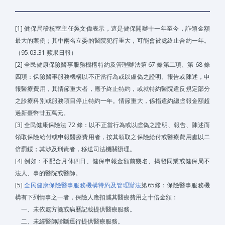
[1] 健保局稽核室主任吳文偉表示，這是健保開辦十一年至今，詐領金額
最大的案例；其中兩名立委的醫院犯行重大，可能會被處終止合約一年。
（95.03.31 蘋果日報）
[2] 全民健康保險醫事服務機構特約及管理辦法第 67 條第二項、第 68 條
四項：保險醫事服務機構以不正當行為或以虛偽之證明、報告或陳述，申
報醫療費用，其情節重大者，應予終止特約，或就特約醫院違反規定部分
之診療科別或服務項目停止特約一年。情節重大，係指違約總虛報金額超
過新臺幣廿五萬元。
[3] 全民健康保險法 72 條：以不正當行為或以虛偽之證明、報告、陳述而
領取保險給付或申報醫療費用者，按其領取之保險給付或醫療費用處以二
倍罰鍰；其涉及刑責者，移送司法機關辦理。
[4] 例如：不配合月休四日、健保申報金額前幾名、揭發同業或健保局不
法人、事的醫院或醫師。
[5]
全民健康保險醫事服務機構特約及管理辦法
第65條：保險醫事服務機
構有下列情事之一者，保險人應扣減其醫療費用之十倍金額：
一、未依處方箋或病歷記載提供醫療服務。
二、未經醫師診斷逕行提供醫療服務。