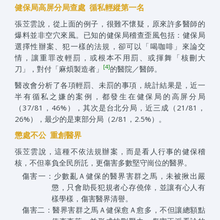
健保局高屏分局查處 循私輕縱第一名
張苙雲說，從上面的例子，很難不懷疑，原來許多醫師的
爆料並非空穴來風。已知的健保局稽查歪風包括：健保局
選擇性辦案、犯一樣的法規，卻可以「喝咖啡」來論交
情，讓重罪改輕罰，或根本不用罰、或揮舞「核刪大
[4]
刀」，對付「麻煩製造者」
的醫院／醫師。
醫改會分析了各項輕罰、未罰的事項，統計結果是，近一
半有循私之嫌的案例，都發生在健保局的高屏分局
（37/81，46%），其次是台北分局，近三成（21/81，
26%），最少的是東部分局（2/81，2.5%）。
懲處不公 重創醫界
張苙雲說，這種不依法規辦案，而是看人行事的健保稽
核，不但辜負全民所託，更傷害多數堅守崗位的醫界。
傷害一：少數亂Ａ健保的醫界害群之馬，未被揪出嚴
懲，只會助長犯規者心存僥倖，並讓有心人有
樣學樣，傷害醫界清譽。
傷害二：醫界害群之馬Ａ健保愈Ａ愈多，不但讓總額點