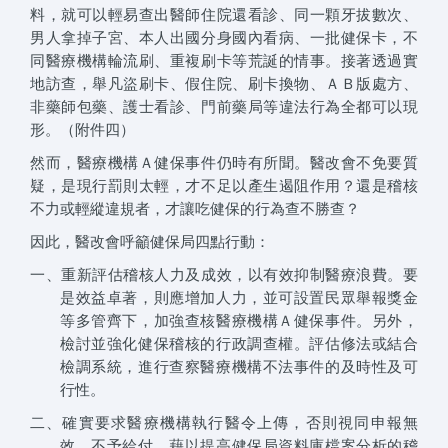
料，就可以輕易查出醫師住院還看診、同一顆牙拔數次、
男人拿掉子宮、本人出國分身國內看病、一批健保卡，不
同醫療機構輪流刷、重複刷卡等荒誕的情事。接著透過實
地訪查，舉凡盜刷卡、假住院、刷卡換物、ＡＢ版處方、
非藥師包藥、護士看診、門前藥局等違法行為全都可以現
形。（附件四）
然而，醫療機構Ａ健保事件仍時有所聞。醫改會不免要質
疑，是現行罰則太輕，才不足以產生遏阻作用？還是稽核
不力或輕縱違規者，才讓吃健保的行為查不勝查？
因此，醫改會呼籲健保局四點行動：
一、重新評估稽核人力及成效，以有效抑制醫療浪費。要
是效益卓著，則應增加人力，並可設置民眾舉報獎金
等多管齊下，加強查核醫療機構Ａ健保事件。另外，
檢討並強化健保稽核的行政調查權。評估修法或結合
檢調系統，進行查察醫療機構不法事件的及時性及可
行性。
二、確實要求醫療機構執行醫令上傳，否則視同申報無
效，不予給付。藉以提高健保局資料庫檔案分析的稽