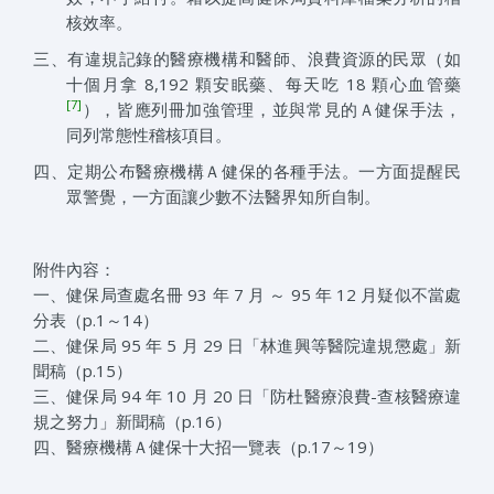
核效率。
三、有違規記錄的醫療機構和醫師、浪費資源的民眾（如
十個月拿 8,192 顆安眠藥、每天吃 18 顆心血管藥
[7]
），皆應列冊加強管理，並與常見的Ａ健保手法，
同列常態性稽核項目。
四、定期公布醫療機構Ａ健保的各種手法。一方面提醒民
眾警覺，一方面讓少數不法醫界知所自制。
附件內容：
一、健保局查處名冊 93 年 7 月 ～ 95 年 12 月疑似不當處
分表（p.1～14）
二、健保局 95 年 5 月 29 日「林進興等醫院違規懲處」新
聞稿（p.15）
三、健保局 94 年 10 月 20 日「防杜醫療浪費-查核醫療違
規之努力」新聞稿（p.16）
四、醫療機構Ａ健保十大招一覽表（p.17～19）