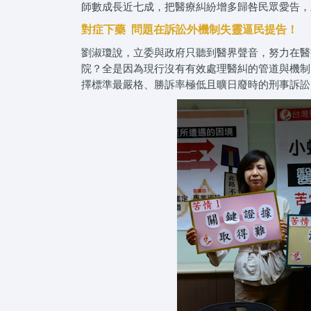
師數成長近七成，把醫療糾紛增多歸咎民眾愛告，
對症下藥 問題在訴訟外機制失靈逼民提告！
劉淑瓊說，立委與政府只聽到醫界聲音，努力在醫
院？全是因為現行沒有有效處理醫糾的管道與機制
擇標準最嚴格、勝訴率極低且曠日廢時的刑事訴訟