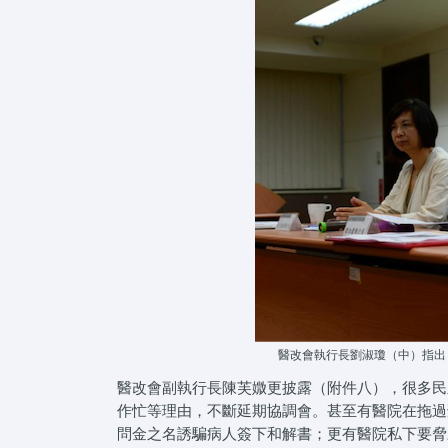
醫改會執行長劉淑瓊（中）指出
醫改會副執行長陳芙媺更披露（附件八），很多民
作忙等理由，不斷延期協調會。甚至有醫院在拖過
問金之名誘騙病人簽下和解書；更有醫院私下要脅