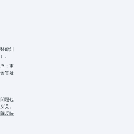
受醫療糾
五）。
病歷；更
眾會質疑
，問題包
有所見。
醫院反映