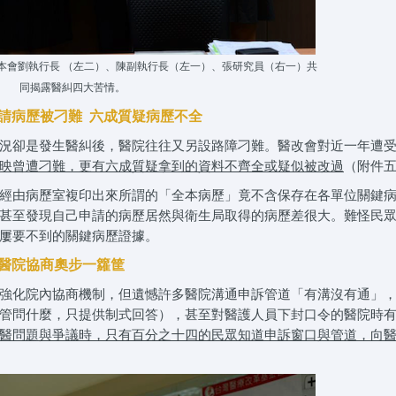
本會劉執行長 （左二）、陳副執行長（左一）、張研究員（右一）共
同揭露醫糾四大苦情。
請病歷被刁難 六成質疑病歷不全
況卻是發生醫糾後，醫院往往又另設路障刁難。醫改會對近一年遭
映曾遭刁難，更有六成質疑拿到的資料不齊全或疑似被改過
（附件
經由病歷室複印出來所謂的「全本病歷」竟不含保存在各單位關鍵
甚至發現自己申請的病歷居然與衛生局取得的病歷差很大。難怪民
屢要不到的關鍵病歷證據。
醫院協商奧步一籮筐
強化院內協商機制，但遺憾許多醫院溝通申訴管道「有溝沒有通」
管問什麼，只提供制式回答），甚至對醫護人員下封口令的醫院時
醫問題與爭議時，只有百分之十四的民眾知道申訴窗口與管道，向