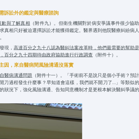
需訴訟外的鑑定與醫療諮詢
道歉與了解真相
（附件九）。但衛生機關對於病安爭議事件很少協
求真相只好被迫選擇訴訟才能獲得鑑定。醫界遇到他院醫療糾紛病
。
發現，
高達百分之九十八認為醫糾法案改革時，他們最需要的幫助
，百分之九十四期待由政府協助進行行政調查
（附件十）。
主因，來自醫病間風險溝通沒落實
自醫病溝通問題
（附件十一）。「手術前不是說只是個小手術？預
開刀過程發生什麼事？早知道會這樣，我們就不開刀了…」等類似
的狀況下，強化風險溝通、告知同意機制才是更根本解決醫糾爭議