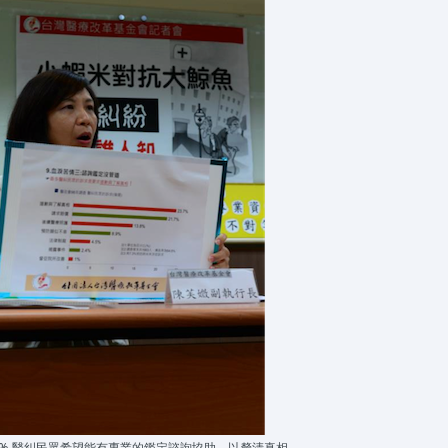
8% 醫糾民眾希望能有專業的鑑定諮詢協助，以釐清真相。