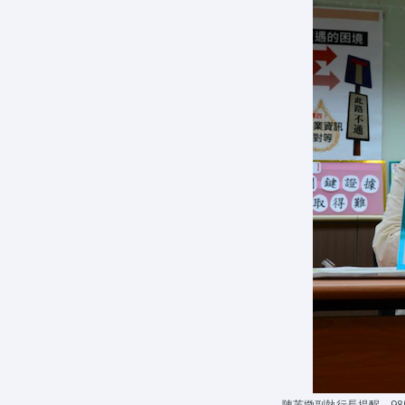
陳芙媺副執行長提醒，9