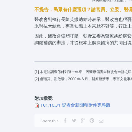
不提告，民眾有什麼選項？請官員、立委、醫
醫改會副執行長陳芙媺總結時表示，醫改會也很憂
米對抗大鯨魚，專業知識上本來就不對等，行政上
因此，醫改會強烈呼籲，朝野立委為醫療糾紛解套
調處補償的辦法，才從根本上解決醫病的共同困境
[1] 本電訪調查係針對近一年來，因醫療傷害向醫改會申訴之民眾
[2] 盧瑞芬、謝啟瑞，2000 年 8 月，醫療經濟學，學富文化
附加檔案:
101.10.31 記者會新聞稿附件完整版
Share this: