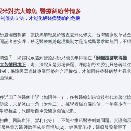
蝦米對抗大鯨魚 醫療糾紛苦情多
機制優先立法，才能化解醫病雙輸的危機
紛處理機制前，就快馬加鞭急於審查去刑化條文。台灣醫療改革基
開記者會疾呼，缺乏醫療糾紛處理機制才是造成民眾求助無門，不
[1]
調查
，揭露民眾遇到醫療糾紛只能長年徘徊在
「關鍵證據取得難
大苦情困境下
，走上法院又是另場夢魘。呼籲朝野立委別只急著堵
機制，保障民眾處於專業弱勢的合理權益，才能同時替醫病雙方尋
曲現象。
獲近四千件醫糾申訴（如附件一），多數醫療糾紛背後都代表著悲
訴訟，只是冰山一角（附件二）。據學者楊秀儀推估，一年至少有
爭取權益，只能暗自承受醫療傷害悲劇。
扭曲、醫院血汗、營利化等），不能都推給醫療糾紛問題。實證顯
服務量與醫師數等成長而增加[2]。健保實施後，醫療服務量翻了