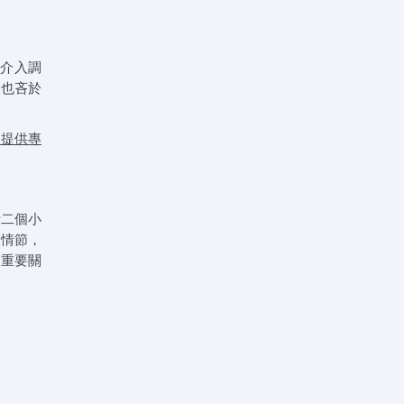
助介入調
人也吝於
是提供專
計二個小
的情節，
的重要關