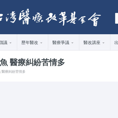
倡議
歷年醫改
醫療爭議
醫改講座
魚 醫療糾紛苦情多
魚 醫療糾紛苦情多