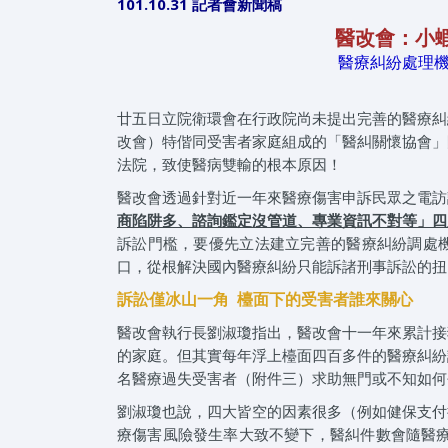
101.10.31 記者會新聞稿
醫改會：小
醫療糾紛處理
廿五日立院衛環會在行政院尚未提出完善的醫療糾
改會）特偕同受害者家庭組成的「醫糾關懷協會」
法院，致使醫病雙輸的根本原因！
醫改會透過針對近一年來醫療傷害申訴民眾之電訪
商陷阱多、諮詢鑑定沒管道、專業資訊不對等」四
訴訟門檻，要優先立法建立完善的醫療糾紛調處
口，從根解決國內醫療糾紛只能訴諸刑事訴訟的扭
訴訟僅冰山一角 檯面下的受害者誰來關心
醫改會執行長劉淑瓊指出，醫改會十一年來累計接
的家庭。但其實每年浮上檯面四百多件的醫療糾紛
名醫療過失受害者（附件三）求助無門或不知如何
劉淑瓊也說，四大皆空的因素很多（例如健保支付
療傷害風險發生率大致不變下，醫糾件數會隨醫療