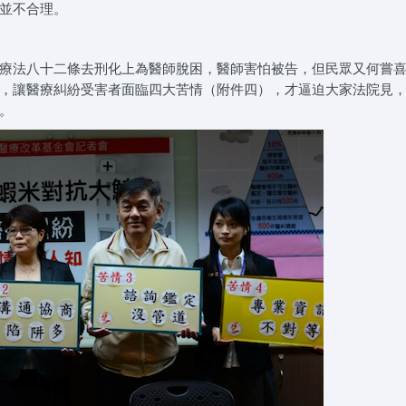
並不合理。
療法八十二條去刑化上為醫師脫困，醫師害怕被告，但民眾又何嘗
，讓醫療糾紛受害者面臨四大苦情（附件四），才逼迫大家法院見
。