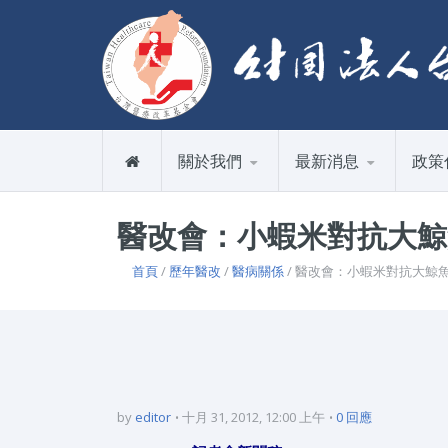
關於我們
最新消息
政策
醫改會：小蝦米對抗大鯨
首頁
/
歷年醫改
/
醫病關係
/ 醫改會：小蝦米對抗大鯨
by
editor
十月 31, 2012, 12:00 上午
0 回應