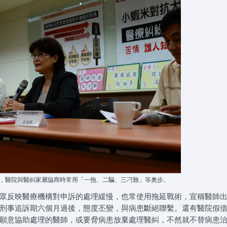
，醫院與醫糾家屬協商時常用「一拖、二騙、三刁難」等奧步。
眾反映醫療機構對申訴的處理緩慢，也常使用拖延戰術，宣稱醫師
刑事追訴期六個月過後，態度丕變，與病患斷絕聯繫。還有醫院假
願意協助處理的醫師，或要脅病患放棄處理醫糾，不然就不替病患