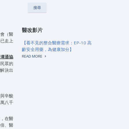
醫改影片
金會（醫
得已走上
【看不見的整合醫療需求：EP-10 高
齡安全用藥，為健康加分】
READ MORE
、溝通協
住民眾的
求解決出
慘與辛酸
一萬八千
示，在醫
一倍、醫