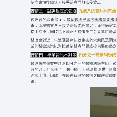
使病患怕後續無人接手治療而無奈妥協…。
苦情三：諮詢鑑定沒管道
九成八的醫糾民眾亟
醫改會的調查顯示，
最多醫糾民眾的訴求是要求
查，衛署醫審會只接受法院委託鑑定，逼得病家為
接手治療，同時也不願正面提供第二意見幫忙釐清
醫改會對近一年遭受醫療糾紛傷害的求助民眾調查
業的醫療諮詢以幫忙釐清醫療問題或提供醫療鑑定
苦情四：專業資訊不對等
四分之一醫療糾紛的
醫改會的個案中
超過四分之一的醫療糾紛主因，來
時的刀，但卻開了十個小時，人就這樣過世…到底
經常上演。因此，在醫療資訊於醫病之間嚴重傾斜
鍵。