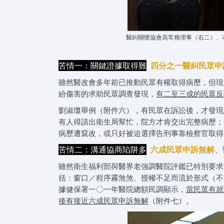
醫糾關懷協會高常務理事（右二）、
苦情一：關鍵證據取得難
四分之一醫糾民眾申
雖然醫改會多年前已推動民眾有權取得病歷，但現
紛傷害的求助民眾調查發現，
有二至三成的民眾反
劉淑瓊舉例（附件六），有民眾在訴訟後，才發現
有人得請出衛生局幫忙，院方才肯交出完整病歷；
病歷遭竄改，或只好被迫選擇告刑事靠檢察官取得
苦情二：溝通協商陷阱多
六成民眾申訴無解、
雖然衛生福利部與醫界老強調醫院評鑑已特別要求
括：窗口／程序霧煞煞、授權不足而流於形式（不
據健保署一〇一年醫院總額民調顯示，
當民眾有就
後有接近六成民眾申訴無解
（附件七）。