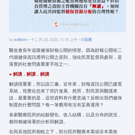
by
editorv
十二月 26, 2025, 11:15 上午
0 回應
醫改會長年追蹤健保財報公開的情形。因為財報公開依二
代循健保資訊透明公開之原則，強化民眾監督與參與，是
落實的社會問責重要手段之一。
● 解讀．解讀．解讀
解讀很重要，所以說三遍。近年來，財報資訊公開已建置
系統，視覺化也有了些許進展。然而，對民眾與醫護來
說，最重要的是，這些資料有什麼意涵？反映出我們健保
制度的什麼問題？每一筆費用有沒有妥善運用？
各家醫療院所的結餘變化、收入結構，以及分布的狀況，
都仰賴健保署的分析與解讀。
在與其他院所相較之下，部分院所醫療本業或非本業收