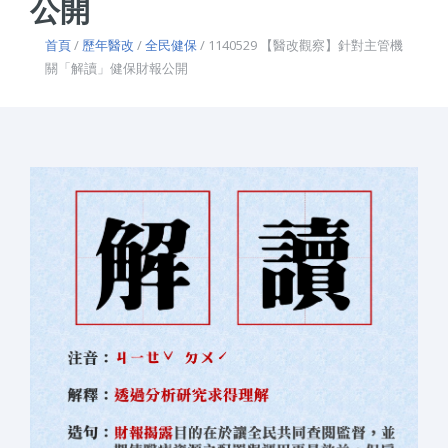
公開
首頁
/
歷年醫改
/
全民健保
/ 1140529 【醫改觀察】針對主管機
關「解讀」健保財報公開