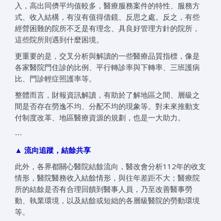
入，高出同儕平均值較多，醫療服務案件的特性、服務方
式、收入結構，有沒有值得借鏡、反思之處。反之，有些
經營困難的院所不乏是有理念、具良好管理方針的院所，
這些院所則遇到什麼困境。
更重要的是，交叉分析與解讀的一些醫療品質指標，像是
各家醫院門住診的比例、平行轉診率與下轉率、三班護病
比、門診輕症照護率等。
整體而言，財報資訊解讀，有助於了解地區之間、層級之
間是否存在勞逸不均、分配不均的現象等。對未來推動支
付制度改革、地區醫療資源的規劃，也是一大助力。
⋯
▲ 流向追蹤，結餘共享
此外，各界都關心醫院結餘流向，醫改會分析112年的收支
情形，醫院醫務收入結餘情形，與往年差距不大；醫療院
所的結餘是否有合理回饋到醫事人員，乃至改善醫事勞
動、執業環境，以及結餘或短絀的各層級醫院的勞動環境
等。