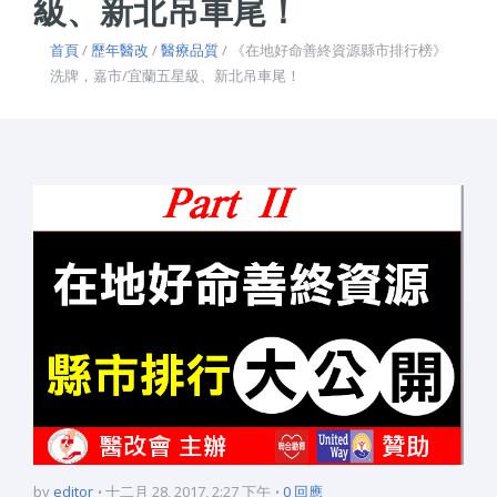
級、新北吊車尾！
首頁
/
歷年醫改
/
醫療品質
/ 《在地好命善終資源縣市排行榜》
洗牌，嘉市/宜蘭五星級、新北吊車尾！
by
editor
十二月 28, 2017, 2:27 下午
0 回應