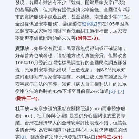
發現，各縣市雖然有不少「號稱」開辦居家安寧(乙類)
的基層院所，但實際有提供服務比率偏低。全國僅有7縣
市的實際服務率超過五成，甚至基隆、南投全掛零
[4]
(完
全沒提供過安寧服務)。顯見縱使
監察院
[5]
在105年因為
乙類安寧居家照護開辦率過低而糾正過衛福部，居家安
寧開辦率偏低問題始終未改善
(
附件三
-3)
。
資訊
缺→如果空有資源，民眾卻無從得知或正確認知，
好命善終也成奢想，這點地方政府責無旁貸。但醫改會
106年10月委託台灣指標民調進行的全國民意調查卻發
現，民眾對安寧資訊出現「三低現象」: 僅8.9%民眾知
道附近哪裡有居家安寧團隊、不到三成民眾有聽過政府
安寧或病主法的宣導、知道《病人自主權利法》的民眾
、
從剛立法通過時的45%下降至目前僅24%知道
[6]
[7]
(
附件三
-4)
。
社工
缺→安寧療護的重點在關懷照護(care)而非醫療服
務(cure)，社工師與心理師是提供身心靈關懷的重要專
業。台灣在經濟學人的全球安寧評比表現不錯，但該報
告將台灣列為安寧團隊中社工與心理人員仍待補強的國
家
[8]
。醫改會這次評比也發現這項缺口
(
附件三
-5(1)