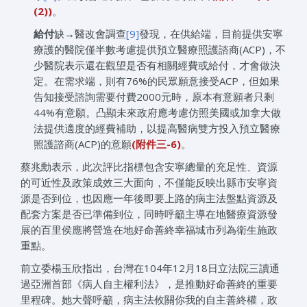
(2))
。
給付
缺→醫改會調查
[9]
發現，在供給端，目前提供安寧
療護的醫院僅半數考慮提供預立醫療照護諮商(ACP)，不
少醫院表示還在觀望是否有相關經費或給付，才會做決
定。在需求端，則有76%的民眾願意接受ACP，但如果
告知接受諮詢需要付費2000元時，原本有意願者只剩
44%有意願。凸顯未來政府應考慮仿照美國或加拿大做
法提供適度的經費補助，以提高醫病雙方投入預立醫療
照護諮商(ACP)的意願
(
附件三
-6)
。
蔡兆勳表示，此次評比指標包含安寧總量的充足性、資源
的可近性及政策成效三大面向，不僅能反映出縣市安寧資
源是否到位，也因應一年後即要上路的病主法盤點資源及
配套方案是否已準備到位，同時呼籲主導在地醫療資源發
展的百里侯應將營造在地好命善終幸福城市列為衛生施政
重點。
前立委楊玉欣指出，台灣在104年12月18日立法院三讀通
過亞洲首部《病人自主權利法》，是推動好命善終的重要
里程碑。她大聲呼籲，病主法攸關你我的自主善終權，政