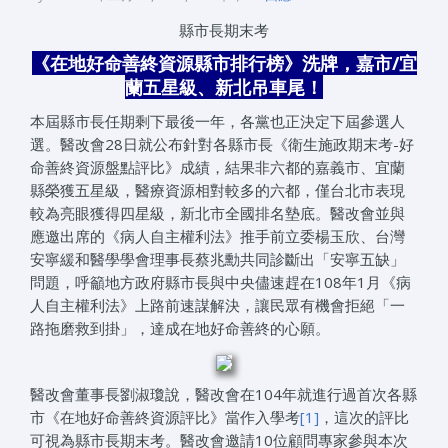
縣市長期末考
《在地好命善終資源縣市排行榜》洗牌，嘉市
/
宜
蘭五星級、新北吊車尾！
本屆縣市長任期剩下最後一年，各黨也正決定下屆參選人
選。醫改會28日就公布針對各縣市長《衛生施政期末考-好
命善終資源盤點評比》成績，結果非六都的嘉義市、宜蘭
縣榮獲五星級，醫療資源相對較多的六都，僅台北市表現
較為亮眼獲得四星級，新北市全國排名墊底。醫改會並與
應邀出席的《病人自主權利法》推手前立委楊玉欣、台灣
安寧緩和醫學學會理事長蔡兆勳共同診斷出「安寧五缺」
問題，呼籲地方政府縣市長與中央儘速趕在108年1月《病
人自主權利法》上路前速謀解決，讓民眾有機會拒絕「一
路拖磨救到掛」，達成在地好命善終的心願。
醫改會董事長劉淑瓊說，醫改會在104年就進行過首次各縣
市《在地好命善終資源評比》當作入學考
[1]
，這次的評比
可視為縣市長期末考。醫改會邀請10位顧問專家參與本次