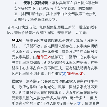
3.
安寧沙漠變綠洲
：雲林與屏東在縣市長推動社區
安寧等努力下，已經沒有「安寧零資源」的次醫療
區，排行明顯進步。其中屏東由上次倒數第二進步到
全國第8，堪稱最佳進步獎。
台灣人口快速老化、無效醫療拖磨屢上新聞，透過這次評
比，醫改會診斷出台灣正面臨「安寧五缺」大問題:
開床
缺
→安寧病床常被醫院視為賠錢貨，導致「只設不
開」、「只開不收」的老問題依舊存在，安寧病床明明
占床率不高，病家卻一床難求，或是只能留在原病房接
受安寧共照。由
附件三
-1
數據可知，醫學中心安寧病床
設置比率本就偏低，但各家醫院占床率落差懸殊，有些
醫學中心安寧占床率竟不到五成。更有醫院明明有安寧
床占床率卻不到兩成，甚至掛零
[2]
(
附件三
-2)
。
居家
缺→調查顯示45%民眾希望能跟家人在家裡往生告
別，政府也推動「在地老化」政策，開辦居家或社區安
寧。但從健保署公布的數據來看，這五年來留在醫院接
受安寧共照的人數從5千多人速增到3萬5千多人，但接
受居家安寧的只從4千多人略增到8千多人
[3]
。醫改會也