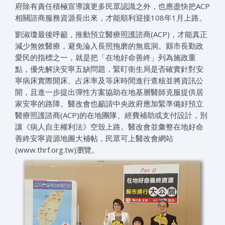
府除有責任積極宣導讓更多民眾認識之外，也應盡快把ACP
相關諮商服務資源長出來，才能順利迎接108年1月上路。
劉淑瓊最後呼籲，推動預立醫療照護諮商(ACP)，才能真正
減少無效醫療，避免淪入長照拖磨的無底洞。縣市長勤政
愛民的指標之一，就是把「在地好命善終」列為施政重
點，優先解決安寧五缺問題，緊盯衛生局是否確實針對安
寧病床實際開床、占床率及等床時間進行查核並將資訊公
開，且進一步提出彈性方案協助在地基層醫師克服提供居
家安寧的路障。醫改會也籲請中央政府應加緊準備好預立
醫療照護諮商(ACP)的在地團隊、經費補助或支付設計，別
讓《病人自主權利法》空殼上路。醫改會並彙整在地好命
善終安寧資源地圖大補帖，民眾可上醫改會網站
(www.thrf.org.tw)瀏覽。