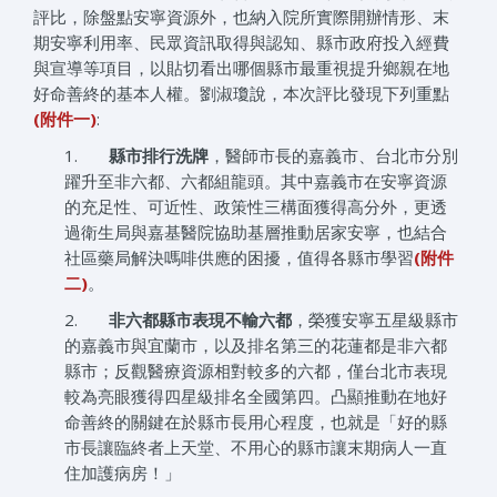
評比，除盤點安寧資源外，也納入院所實際開辦情形、末
期安寧利用率、民眾資訊取得與認知、縣市政府投入經費
與宣導等項目，以貼切看出哪個縣市最重視提升鄉親在地
好命善終的基本人權。劉淑瓊說，本次評比發現下列重點
(附件一)
:
1.
縣市排行洗牌
，醫師市長的嘉義市、台北市分別
躍升至非六都、六都組龍頭。其中嘉義市在安寧資源
的充足性、可近性、政策性三構面獲得高分外，更透
過衛生局與嘉基醫院協助基層推動居家安寧，也結合
社區藥局解決嗎啡供應的困擾，值得各縣市學習
(
附件
二
)
。
2.
非六都縣市表現不輸六都
，榮獲安寧五星級縣市
的嘉義市與宜蘭市，以及排名第三的花蓮都是非六都
縣市；反觀醫療資源相對較多的六都，僅台北市表現
較為亮眼獲得四星級排名全國第四。凸顯推動在地好
命善終的關鍵在於縣市長用心程度，也就是「好的縣
市長讓臨終者上天堂、不用心的縣市讓末期病人一直
住加護病房！」