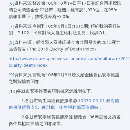
[6]
資料來源:醫改會106年10月14日至17日委託台灣指標民
調公司調查全台22縣市，隨機抽樣電訪1,073位，在95%
信賴水準下，抽樣誤差為±3.0%。
[7]
資料來源:今周刊105年6月6日(1015期) 預約我的美好告
別，P.102「民眾對病人自主權利法意見」民調Q1。
[8]
資料來源：經濟學人及連氏基金會共同發表的2015死亡
品質報告 (The 2015 Quality of Death Index)
http://www.eiuperspectives.economist.com/healthcare/201
quality-death-index
[9]
資料來源:醫改會106年9月8日發文給全國提供安寧療護
之醫院填答問卷。
[10]各縣市安寧經費各項數據來源說明如下。
1.各縣市衛生局經費數據來源:
10570-00-01 政府醫
療保健經費支出- 統計處 - 衛生福利部單位網站
。
2.各縣市安寧經費數據來源:醫改會106年度發文請各
衛生局協助自填之問卷結果。