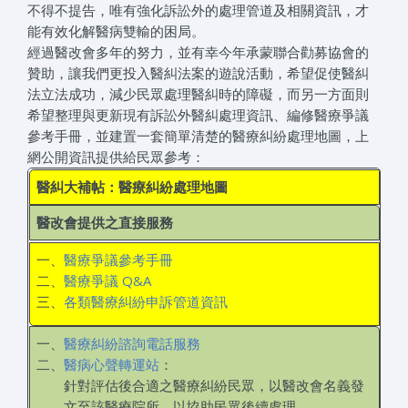
不得不提告，唯有強化訴訟外的處理管道及相關資訊，才
能有效化解醫病雙輸的困局。
經過醫改會多年的努力，並有幸今年承蒙聯合勸募協會的
贊助，讓我們更投入醫糾法案的遊說活動，希望促使醫糾
法立法成功，減少民眾處理醫糾時的障礙，而另一方面則
希望整理與更新現有訴訟外醫糾處理資訊、編修醫療爭議
參考手冊，並建置一套簡單清楚的醫療糾紛處理地圖，上
網公開資訊提供給民眾參考：
醫糾大補帖：醫療糾紛處理地圖
醫改會提供之直接服務
一、
醫療爭議參考手冊
二、
醫療爭議 Q&A
三、
各類醫療糾紛申訴管道資訊
一、
醫療糾紛諮詢電話服務
二、
醫病心聲轉運站
：
針對評估後合適之醫療糾紛民眾，以醫改會名義發
文至該醫療院所，以協助民眾後續處理。