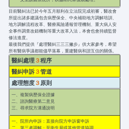
目前醫糾法已於今年五月順利在立法院完成初審，醫改會
所提出諸多建議包含病歷保全、中央補助地方調解培訓、
地方調解流程改革、醫療風險通報管理機制、重大病人安
全事件調查改錯機制等重大改革入法，本會也會持續監督
修法進度。
最後我們提供『處理醫糾三三三撇步』供大家參考，希望
所有醫病爭議都能儘早落幕，重建醫病和諧互信的關係。
醫糾處理
３
程序
醫糾申訴
３
管道
處理態度
３
原則
一、複製病歷保全證據
二、諮詢醫療第二意見
三、尋求院方溝通說明
一、院所內申訴：直接向院方申訴窗申訴
二、第三者調解：至衛生局或其他管道協調