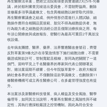
再生醫療法草案，歷經立法院衛環委員會連續2天(5/8-9)審
議，終於順利審查完竣送出委員會，不需朝野協商。刪除
並修嚴多項爭議處條文，包含異種細胞以納管取代排除、
再生醫療審議會之組成、例外情形仍需進行人體試驗、細
胞操作應符合相關品質規範、胎兒不得為細胞提供者、無
行為能力者之細胞提供須經公證且僅限治療疾病之用、每
年須公開療效與成效報告、密醫行為最高可重罰2千萬並沒
收設備。
去年病友團體、醫界、藥界、法界響應醫改會號召，齊聲
反對草案第9條允許在非緊急情形下施行細胞治療，不需要
藥證或附款許可，管制寬鬆且模糊，形同為把關開了一道
側門。當時罕見上千名醫藥界的專家與代表公開聯署反
對。雖法案屆期不續審，但今年院版草案中，政府大幅採
納社會各界的意見，不僅刪除這款爭議條文，也刪除第11
條醫療機構可成立再生醫療公司，在多處管理強度也有提
升。
本法案涉及新醫療科技發展、病人權益及安全風險、醫學
倫理等，如同其立法說明，考量再生醫療之風險性與不確
定性，其執行應採較嚴謹之控管機制。因此為符合安全