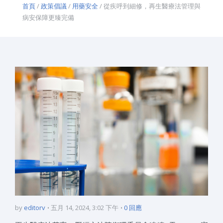
首頁
/
政策倡議
/
用藥安全
/ 從疾呼到細修，再生醫療法管理與
病安保障更臻完備
by
editorv
五月 14, 2024, 3:02 下午
0 回應