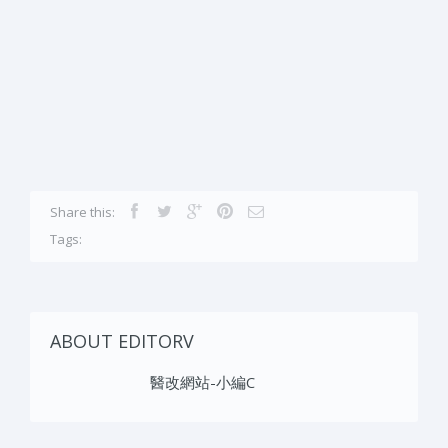
Share this:
Tags:
ABOUT EDITORV
醫改網站-小編C