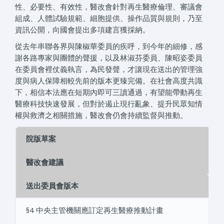
性、必要性、有效性，醫改會針對再生醫療倫理、審議會
組成、人體試驗規範、細胞提供、操作品質與規則，乃至
資訊公開，向國會提出多項建言獲採納。
從去年串聯各界與陳椒華委員的疾呼，到今年的細修，感
謝各路專家與團體的聲援，以及林淑芬委員、陳昭姿委員
在委員會裡仗義執言，為民發聲，才讓現在送出的管理強
度與病人保障相較先前的版本更臻完備。在社會高度共識
下，相信本法應在短期內即可三讀通過，有望能帶動再生
醫療科技快速發展，但對於遏止現行亂象、提升民眾知情
權與救濟之相關措施，醫改會仍會持續監督與推動。
院版草案
醫改會建議
送出委員會版本
§4 中央主管機關應訂定再生醫療推動計畫