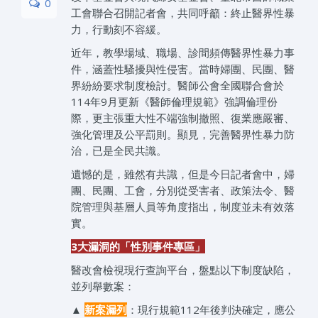
0
工會聯合召開記者會，共同呼籲：終止醫界性暴
力，行動刻不容緩。
近年，教學場域、職場、診間頻傳醫界性暴力事
件，涵蓋性騷擾與性侵害。當時婦團、民團、醫
界紛紛要求制度檢討。醫師公會全國聯合會於
114年9月更新《醫師倫理規範》強調倫理份
際，更主張重大性不端強制撤照、復業應嚴審、
強化管理及公平罰則。顯見，完善醫界性暴力防
治，已是全民共識。
遺憾的是，雖然有共識，但是今日記者會中，婦
團、民團、工會，分別從受害者、政策法令、醫
院管理與基層人員等角度指出，制度並未有效落
實。
3大漏洞的「性別事件專區」
醫改會檢視現行查詢平台，盤點以下制度缺陷，
並列舉數案：
▲
新案漏列
：現行規範112年後判決確定，應公