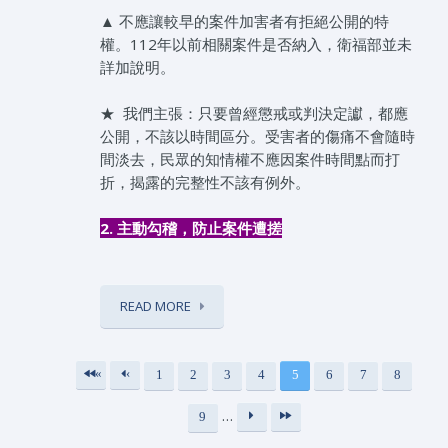
▲ 不應讓較早的案件加害者有拒絕公開的特
權。112年以前相關案件是否納入，衛福部並未
詳加說明。
★ 我們主張：只要曾經懲戒或判決定讞，都應
公開，不該以時間區分。受害者的傷痛不會隨時
間淡去，民眾的知情權不應因案件時間點而打
折，揭露的完整性不該有例外。
2. 主動勾稽，防止案件遭搓
READ MORE
«
‹
1
2
3
4
5
6
7
8
頁面
第
上
…
9
一
一
下
最