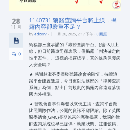
28
1140731 狼醫查詢平台將上線，揭
露內容卻嚴重不足？
11 月
by
editorv
十一月 28, 2025, 2:17 下午
0 回應
衛福部三度承諾的「狼醫查詢平台」預計8月上
線，但日前醫事司卻表示，僅揭露「判決確定的
0
性平案件」。這樣的揭露標準，真的足夠保障病
人安全嗎？
★ 感謝林淑芬委員聆聽醫改會的陳情，持續追
蹤平台建置進度，今日更以法務部的「律師查詢
系統」為例，點出目前規劃的揭露內容遠遠落後
國內外標準。
▲ 醫改會自事件爆發以來便主張：查詢平台應
比照國際作法，公開的資訊不應限縮。除了英國
醫學總會(GMC)長期以來的完整揭露，我國的律
師查詢系統也早已提供：執業狀態、註冊號碼、