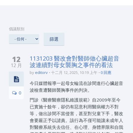
倡議類別
12
1131203 醫改會對醫師做心臟超音
波連續對母女襲胸之事件的看法
12 月
by
editorv
十二月 12, 2025, 10:19 上午
0 回應
今日媒體報導一起母女輪流在診間進行心臟超音
波檢查遭醫師襲胸事件的判決。
0
門診《醫療醫療隱私維護規範》自2009年至今
已實施十餘年，卻仍有惡意利用醫病權力不對
等，做出診間不當侵害，甚至對兒童下手，醫改
會要嚴正予以譴責。該行為不僅可能讓未成年人
對醫療系統失去信任、在心理、身體界限和自我