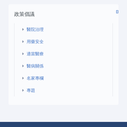
頁
頁
一
後
政策倡議
頁
一
›
頁
»
醫院治理
用藥安全
適當醫療
醫病關係
名家專欄
專題