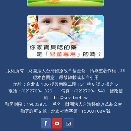
版權所有 財團法人台灣醫療改革基金會 請尊重著作權，非
經本會同意，嚴禁轉載或私自引用
地址：台北市 106 復興南路二段 151 巷 8 號 3 樓之 5
電話：(02)2709-1329 傳真：(02)2709-1540 醫改信
箱：thrf@seed.net.tw
郵局劃撥：19623875 戶名：財團法人台灣醫療改革基金會
勸募許可文號：北市社團字第 1153031084 號