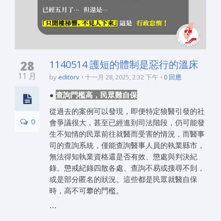
28
1140514 護短的體制是惡行的溫床
11 月
by
editorv
十一月 28, 2025, 2:32 下午
0 回應
●
查詢門檻高，民眾難自保
從過去的案例可以發現，即便特定狼醫引發的社
0
會爭議很大，甚至已經進到司法階段，仍可能發
生不知情的民眾前往就醫而受害的情況，而醫事
司的查詢系統，僅能查詢醫事人員的執業縣市，
無法得知執業資格還是否有效、懲處與判決紀
錄。懲戒紀錄四散各處、查詢不易或搜尋不到，
或是部分匿名的狀況。這些都是民眾就醫自保
時，高不可攀的門檻。
⋯