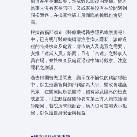
價值產生長期影響，造成難以回復的創傷。倘若
當事人沒有家長陪同，又或家長沒有在診間遇到
同樣遭遇，在揭露性騷上所面臨的挑戰也會更
高。
根據衛福部頒布《醫療機構醫療隱私維護規範》
中，已有明訂醫療機構應注意病人隱私，診療過
程的特殊檢查及處置，應依病人及處置之需要，
安排「適當人員」陪同，且有「合適」之醫事人
員在場，並於檢查及處置過程中隨時觀察、注意
隱私之維護。
過去婦團曾做過調查，顯示在不愉快的觸診經驗
中，以生殖器官與胸部觸診為大宗。醫改會建議
民眾，在醫療院所就醫時，如有涉及隱私的檢查
或處置，可主動提醒醫師要有第三方人員或護理
師陪同，若院所未能配合，病人也可當場表示拒
絕，以保護自身安全與權益。
#醫療隱私維護規範