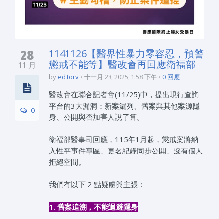
28
1141126【醫界性暴力零容忍，預警
懲戒不能等】醫改會再回應衛福部
11 月
by
editorv
十一月 28, 2025, 1:58 下午
0 回應
醫改會在聯合記者會(11/25)中，提出現行查詢
平台的3大漏洞：新案漏列、舊案與其他案源隱
0
身、公開與否加害人說了算。
衛福部醫事司回應，115年1月起，懲戒案將納
入性平事件專區、更名紀錄同步公開、沒有個人
拒絕空間。
我們有以下 2 點疑慮與主張：
1. 舊案追溯，不能迴避隱身