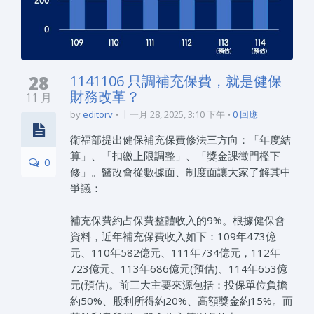
28
1141106 只調補充保費，就是健保
財務改革？
11 月
by
editorv
十一月 28, 2025, 3:10 下午
0 回應
衛福部提出健保補充保費修法三方向：「年度結
算」、「扣繳上限調整」、「獎金課徵門檻下
0
修」。醫改會從數據面、制度面讓大家了解其中
爭議：
補充保費約占保費整體收入的9%。根據健保會
資料，近年補充保費收入如下：109年473億
元、110年582億元、111年734億元，112年
723億元、113年686億元(預估)、114年653億
元(預估)。前三大主要來源包括：投保單位負擔
約50%、股利所得約20%、高額獎金約15%。而