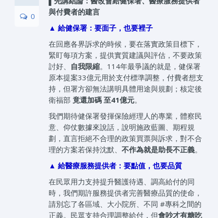
▌先講結論：醫改會給健保署、醫療服務提供者
與付費者的建言
0
▲ 給健保署：要面子，也要裡子
在回應各界訴求的時候，要在落實政策目標下，
緊盯每項方案，提供實質建議與評估，不要政策
討好、
自我限縮
。114年最爭議的就是，健保署
原本提案33億元用於支付標準調整，付費者想支
持，但署方卻無法講明具體用途與規劃；核定後
衛福部
竟還加碼 至41億元
。
我們期待健保署發揮保險經理人的專業，體察民
意、仰仗數據來說話，說明施政藍圖、期程規
劃，直言拒絕不合理的政策買票與訴求，對不合
理的方案若保持沈默、
不作為就是助長不正義
。
▲ 給醫療服務提供者：要點值，也要品質
在民眾用力支持提升醫護待遇、調高給付的同
時，我們期許服務提供者完善醫療品質的使命，
請別忘了各區域、大小院所、不同 #專科之間的
正義。民眾支持合理調整給付，但
會吵才有糖吃