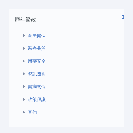
下
最
頁
頁
一
後
歷年醫改
頁
一
›
頁
»
全民健保
醫療品質
用藥安全
資訊透明
醫病關係
政策倡議
其他