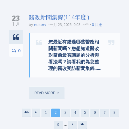
23
醫改新聞集錦(114年度 )
1 月
by
editorv
一月 23, 2025, 9:08 上午
0 回應
您最近有錯過哪些醫改相
關新聞嗎？您想知道醫改
0
對當前最夯議題的分析與
看法嗎？請看我們為您整
理的醫改受訪新聞集錦......
READ MORE
«
‹
1
2
3
4
5
6
7
8
頁面
第
上
…
9
一
一