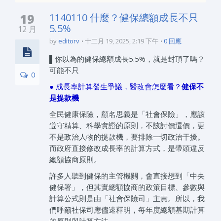
19
1140110 什麼？健保總額成長不只
5.5%
12 月
by
editorv
十二月 19, 2025, 2:19 下午
0 回應
▌你以為的健保總額成長5.5%，就是封頂了嗎？
可能不只
0
● 成長率計算發生爭議，醫改會怎麼看？
健保不
是提款機
全民健康保險，顧名思義是「社會保險」，應該
遵守精算、科學實證的原則，不該討價還價，更
不是政治人物的提款機，要排除一切政治干擾。
而政府直接修改成長率的計算方式，是帶頭違反
總額協商原則。
許多人聽到健保的主管機關，會直接想到「中央
健保署」，但其實總額協商的政策目標、參數與
計算公式則是由「社會保險司」主責。所以，我
們呼籲社保司應儘速釋明，每年度總額基期計算