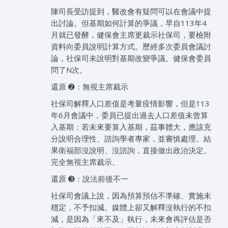
陳司長受訪提到，醫改會有疑問可以在會議中提
出討論。但基期如何計算的爭議，早自113年4
月就已發酵，健保會主席更裁示社保司，要檢附
資料向委員說明計算方式。歷經多次委員會議討
論，社保司未說明對基期改變爭議。健保會委員
問了N次。
還原 ➋：無視主席裁示
社保司解釋人口差值是考量疫情影響，但是113
年6月會議中，委員已提出過去人口差值未曾算
入基期；若未來要算入基期，茲事體大，應該充
分說明合理性、諮詢學者專家，並審慎處理。結
果衛福部沒說明、沒諮詢，直接做出政治決定。
完全無視主席裁示。
還原 ➌：說法前後不一
社保司會議上說，因為預算預估不準確、實施未
穩定，不予扣減。媒體上卻又解釋沒執行的不扣
減，是因為「來不及」執行，未來會再評估是否